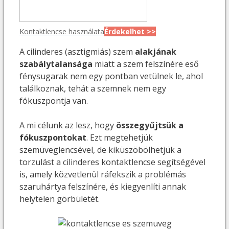
Kontaktlencse használata
Érdekelhet >>
A cilinderes (asztigmiás) szem
alakjának
szabálytalansága
miatt a szem felszínére eső
fénysugarak nem egy pontban vetülnek le, ahol
találkoznak, tehát a szemnek nem egy
fókuszpontja van.
A mi célunk az lesz, hogy
összegyűjtsük a
fókuszpontokat
. Ezt megtehetjük
szemüveglencsével, de kiküszöbölhetjük a
torzulást a cilinderes kontaktlencse segítségével
is, amely közvetlenül ráfekszik a problémás
szaruhártya felszínére, és kiegyenlíti annak
helytelen görbületét.