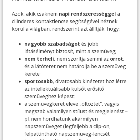
Azok, akik csaknem
napi rendszerességgel
a
cilinderes kontaktlencse segítségével néznek
körül a világban, rendszerint azt állítják, hogy:
nagyobb szabadságot
és jobb
látásélményt biztosít, mint a szemüveg;
nem terheli
, nem szorítja semmi az
orrot
,
és a látóteret nem határolja be a szemüveg
kerete;
sportosabb
, divatosabb kinézetet hoz létre
az intellektuálisabb külsőt erősítő
szemüveghez képest;
a szemüvegkeret eleve „öltöztet”, vagyis
megszab valamilyen stílust és megjelenést –
pl. nem hordhatunk akármilyen
napszemüveget (legfeljebb a clip-on,
felpattintható napszemüveg-lencsét