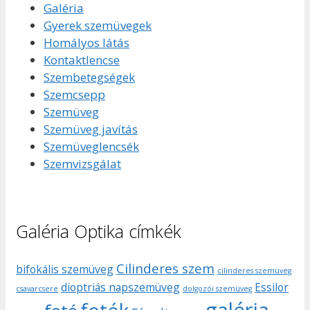
Galéria
Gyerek szemüvegek
Homályos látás
Kontaktlencse
Szembetegségek
Szemcsepp
Szemüveg
Szemüveg javítás
Szemüveglencsék
Szemvizsgálat
Galéria Optika címkék
Cilinderes szem
bifokális szemüveg
cilinderes szemüveg
dioptriás napszemüveg
Essilor
csavarcsere
dolgozói szemüveg