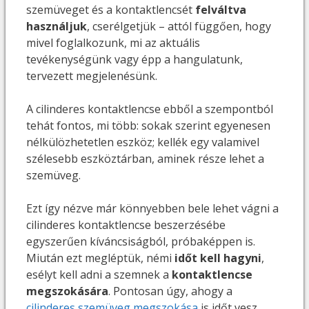
szemüveget és a kontaktlencsét
felváltva
használjuk
, cserélgetjük – attól függően, hogy
mivel foglalkozunk, mi az aktuális
tevékenységünk vagy épp a hangulatunk,
tervezett megjelenésünk.
A cilinderes kontaktlencse ebből a szempontból
tehát fontos, mi több: sokak szerint egyenesen
nélkülözhetetlen eszköz; kellék egy valamivel
szélesebb eszköztárban, aminek része lehet a
szemüveg.
Ezt így nézve már könnyebben bele lehet vágni a
cilinderes kontaktlencse beszerzésébe
egyszerűen kíváncsiságból, próbaképpen is.
Miután ezt megléptük, némi
időt kell hagyni
,
esélyt kell adni a szemnek a
kontaktlencse
megszokására
. Pontosan úgy, ahogy a
cilinderes szemüveg megszokása
is időt vesz