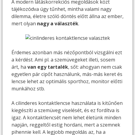
A modern látáskorrekciós megoldások közt
tájékozódva úgy tűnhet, mintha valami nagy
dilemma, életre szóló döntés előtt állna az ember,
mert olyan
nagy a választék
.
Érdemes azonban más nézőpontból vizsgálni ezt
a kérdést. Ami pl. a szemüvegeket illeti, sosem
árt, ha
van egy tartalék
, sőt: ahogyan nem csak
egyetlen pár cipőt használunk, más-más keret és
lencse lehet az optimális sporthoz, monitor előtti
munkához stb.
A cilinderes kontaktlencse használata is kitűnően
kiegészíti a szemüveg viselését, és ez fordítva is
igaz. A kontaktlencsét nem lehet életünk minden
napján, reggeltől estig hordani, mert a szemnek
pihennie kell. A legjobb megoldás az, ha a