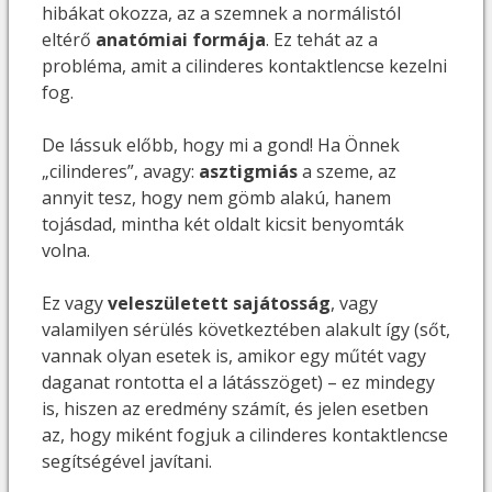
hibákat okozza, az a szemnek a normálistól
eltérő
anatómiai formája
. Ez tehát az a
probléma, amit a cilinderes kontaktlencse kezelni
fog.
De lássuk előbb, hogy mi a gond! Ha Önnek
„cilinderes”, avagy:
asztigmiás
a szeme, az
annyit tesz, hogy nem gömb alakú, hanem
tojásdad, mintha két oldalt kicsit benyomták
volna.
Ez vagy
veleszületett sajátosság
, vagy
valamilyen sérülés következtében alakult így (sőt,
vannak olyan esetek is, amikor egy műtét vagy
daganat rontotta el a látásszöget) – ez mindegy
is, hiszen az eredmény számít, és jelen esetben
az, hogy miként fogjuk a cilinderes kontaktlencse
segítségével javítani.