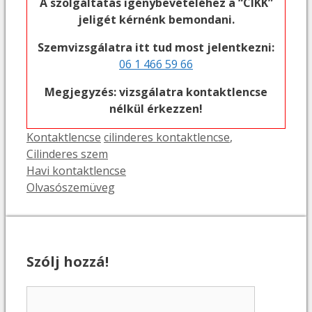
A szolgáltatás igénybevételéhez a “CIKK”
jeligét kérnénk bemondani.
Szemvizsgálatra itt tud most jelentkezni:
06 1 466 59 66
Megjegyzés: vizsgálatra kontaktlencse
nélkül érkezzen!
Kategória
Címkék
Kontaktlencse
cilinderes kontaktlencse
,
Cilinderes szem
Havi kontaktlencse
Olvasószemüveg
Szólj hozzá!
Hozzászólás