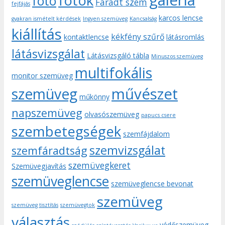
galéria
fotók
fotó
Fáradt szem
fejfájás
karcos lencse
gyakran ismételt kérdések
Ingyen szemüveg
Kancsalság
kiállítás
kékfény szűrő
kontaktlencse
látásromlás
látásvizsgálat
Látásvizsgáló tábla
Minuszos szemüveg
multifokális
monitor szemüveg
művészet
szemüveg
műkönny
napszemüveg
olvasószemüveg
papucs csere
szembetegségek
szemfájdalom
szemvizsgálat
szemfáradtság
szemüvegkeret
Szemüvegjavítás
szemüveglencse
szemüveglencse bevonat
szemüveg
szemüveg tisztítás
szemüvegtok
választás
védőszemüveg