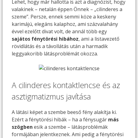
Lehet, hogy már hallotta is azt a diagnózist, hogy
valakinek – netalán éppen Önnek – „cilinderes a
szeme”. Persze, ennek semmi köze a keskeny
karimájú, elegáns kalaphoz, ami százvalahány
évvel ezelőtt divat volt, de annál több egy
sajátos fénytörési hibához
, ami a listavezető
rövidlátás és a távollátás után a harmadik
leggyakoribb látásproblémát okozza.
A cilinderes kontaktlencse és az
asztigmatizmus javítása
A látási képet a szembe beeső fény alakítja ki.
Ezért a fénytörési hibák – ha a fénysugár
más
szögben
esik a szembe – látásproblémák
formájában jelentkeznek. Ami pedig a fénytörési