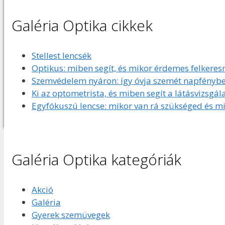
Galéria Optika cikkek
Stellest lencsék
Optikus: miben segít, és mikor érdemes felkeresn
Szemvédelem nyáron: így óvja szemét napfényben
Ki az optometrista, és miben segít a látásvizsgál
Egyfókuszú lencse: mikor van rá szükséged és mi
Galéria Optika kategóriák
Akció
Galéria
Gyerek szemüvegek