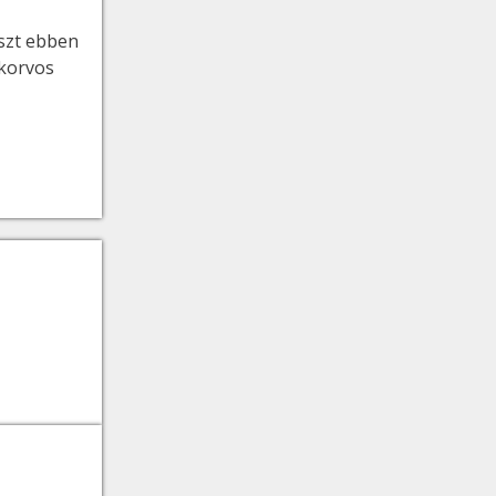
aszt ebben
akorvos