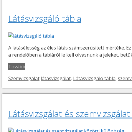
Látásvizsgáló tábla
A látásélesség az éles látás számszerűsített mértéke. Ez
a rendelőben a tábláról le kell olvasnunk a jeleket, be
Tovább
Kategória
Címkék
Szemvizsgálat
látásvizsgálat
,
Látásvizsgáló tábla
,
szemv
Látásvizsgálat és szemvizsgálat