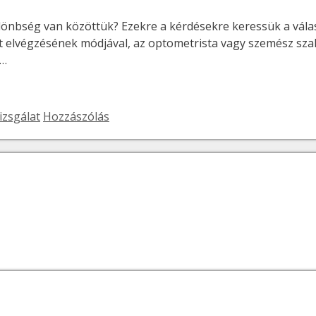
különbség van közöttük? Ezekre a kérdésekre keressük a vál
at elvégzésének módjával, az optometrista vagy szemész sz
 …
izsgálat
Hozzászólás