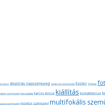
fo
dioptriás napszemüveg
Essilor
arcsere
dolgozói szemüveg
fejfájás
kiállítás
k
karcos lencse
kontaktlencse
ngyen szemüveg
Kancsalság
multifokális sze
monitor szemüveg
uszos szemüveg