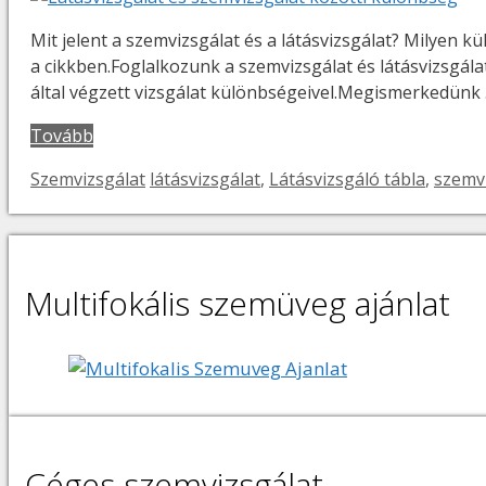
Mit jelent a szemvizsgálat és a látásvizsgálat? Milyen 
a cikkben.Foglalkozunk a szemvizsgálat és látásvizsgál
által végzett vizsgálat különbségeivel.Megismerkedünk
Tovább
Kategória
Címkék
Szemvizsgálat
látásvizsgálat
,
Látásvizsgáló tábla
,
szemv
Multifokális szemüveg ajánlat
Céges szemvizsgálat