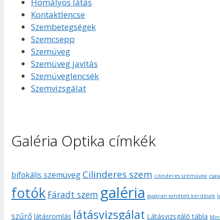
Homályos látás
Kontaktlencse
Szembetegségek
Szemcsepp
Szemüveg
Szemüveg javítás
Szemüveglencsék
Szemvizsgálat
Galéria Optika címkék
Cilinderes szem
bifokális szemüveg
cilinderes szemüveg
csav
galéria
fotók
Fáradt szem
gyakran ismételt kérdések
I
látásvizsgálat
szűrő
látásromlás
Látásvizsgáló tábla
Min