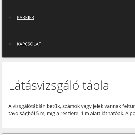
KARRIER
KAPCSOLAT
Látásvizsgáló tábla
A vizsgálótáblán betűk, számok vagy jelek vannak feltün
távolságból 5 m, míg a részletei 1 m alatt láthatóak. A p