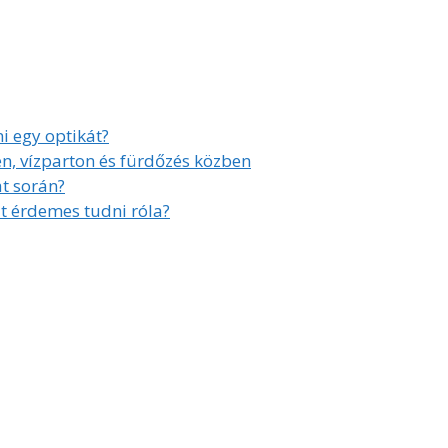
i egy optikát?
, vízparton és fürdőzés közben
at során?
t érdemes tudni róla?