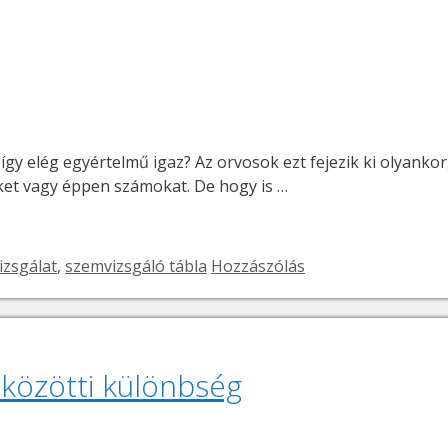
 így elég egyértelmű igaz? Az orvosok ezt fejezik ki olyanko
tűket vagy éppen számokat. De hogy is …
izsgálat
,
szemvizsgáló tábla
Hozzászólás
 közötti különbség