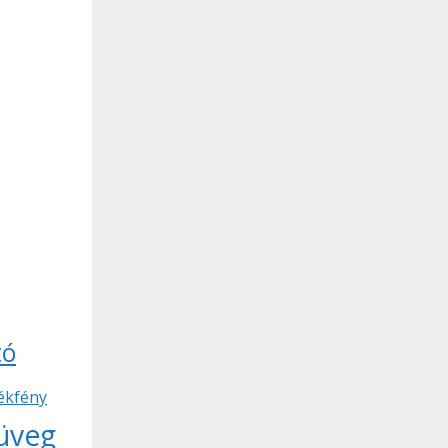
tó
ékfény
müveg