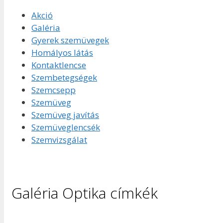
Akció
Galéria
Gyerek szemüvegek
Homályos látás
Kontaktlencse
Szembetegségek
Szemcsepp
Szemüveg
Szemüveg javítás
Szemüveglencsék
Szemvizsgálat
Galéria Optika címkék