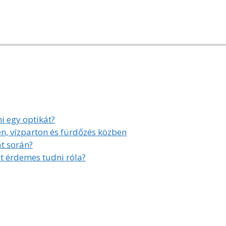
i egy optikát?
, vízparton és fürdőzés közben
at során?
t érdemes tudni róla?