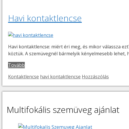
Havi kontaktlencse
Havi kontaktlencse: miért éri meg, és mikor válassza ez
köztük. A szemüvegnél bármelyik kényelmesebb lehet, ha 
Tovább
Kategória
Címkék
Kontaktlencse
havi kontaktlencse
Hozzászólás
Multifokális szemüveg ajánlat