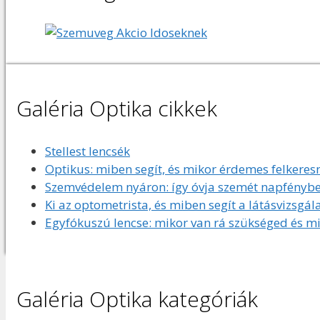
Galéria Optika cikkek
Stellest lencsék
Optikus: miben segít, és mikor érdemes felkeresn
Szemvédelem nyáron: így óvja szemét napfényben
Ki az optometrista, és miben segít a látásvizsgál
Egyfókuszú lencse: mikor van rá szükséged és mi
Galéria Optika kategóriák