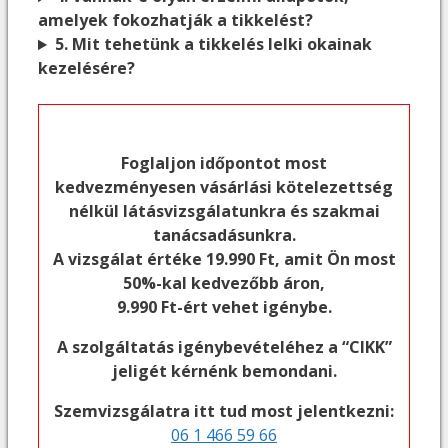
amelyek fokozhatják a tikkelést?
5. Mit tehetünk a tikkelés lelki okainak
kezelésére?
Foglaljon időpontot most
kedvezményesen vásárlási kötelezettség
nélkül látásvizsgálatunkra és szakmai
tanácsadásunkra.
A vizsgálat értéke 19.990 Ft, amit Ön most
50%-kal kedvezőbb áron,
9.990 Ft-ért vehet igénybe.
A szolgáltatás igénybevételéhez a “CIKK”
jeligét kérnénk bemondani.
Szemvizsgálatra itt tud most jelentkezni:
06 1 466 59 66