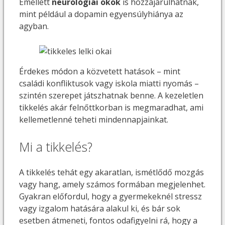
Emellett
neurológiai okok
is hozzájárulhatnak,
mint például a dopamin egyensúlyhiánya az
agyban.
Érdekes módon a közvetett hatások – mint
családi konfliktusok vagy iskola miatti nyomás –
szintén szerepet játszhatnak benne. A kezeletlen
tikkelés akár felnőttkorban is megmaradhat, ami
kellemetlenné teheti mindennapjainkat.
Mi a tikkelés?
A tikkelés tehát egy akaratlan, ismétlődő mozgás
vagy hang, amely számos formában megjelenhet.
Gyakran előfordul, hogy a gyermekeknél stressz
vagy izgalom hatására alakul ki, és bár sok
esetben átmeneti, fontos odafigyelni rá, hogy a