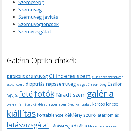
Szemcsepp
Szemüveg
Szemüveg javítás
Szemüveglencsék
Szemvizsgálat
Galéria Optika címkék
Cilinderes szem
bifokális szemüveg
cilinderes szemüveg
dioptriás napszemüveg
Essilor
csavarcsere
dolgozói szemüveg
galéria
fotók
fotó
Fáradt szem
fejfájás
karcos lencse
gyakran ismételt kérdések
Ingyen szemüveg
Kancsalság
kiállítás
kékfény szűrő
kontaktlencse
látásromlás
látásvizsgálat
Látásvizsgáló tábla
Minuszos szemüveg