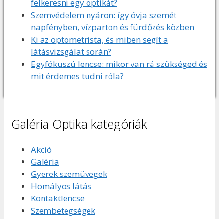
felkeresni egy optikát?
Szemvédelem nyáron: így óvja szemét
napfényben, vízparton és fürdőzés közben
Ki az optometrista, és miben segít a
látásvizsgálat során?
Egyfókuszú lencse: mikor van rá szükséged és
mit érdemes tudni róla?
Galéria Optika kategóriák
Akció
Galéria
Gyerek szemüvegek
Homályos látás
Kontaktlencse
Szembetegségek