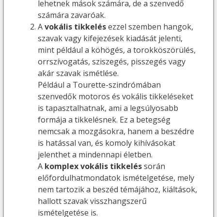
lehetnek mások számára, de a szenvedő
számára zavaróak.
A
vokális tikkelés
ezzel szemben hangok,
szavak vagy kifejezések kiadását jelenti,
mint például a köhögés, a torokköszörülés,
orrszívogatás, sziszegés, pisszegés vagy
akár szavak ismétlése.
Például a Tourette-szindrómában
szenvedők motoros és vokális tikkeléseket
is tapasztalhatnak, ami a legsúlyosabb
formája a tikkelésnek. Ez a betegség
nemcsak a mozgásokra, hanem a beszédre
is hatással van, és komoly kihívásokat
jelenthet a mindennapi életben.
A
komplex vokális tikkelés
során
előfordulhatmondatok ismételgetése, mely
nem tartozik a beszéd témájához, kiáltások,
hallott szavak visszhangszerű
ismételgetése is.