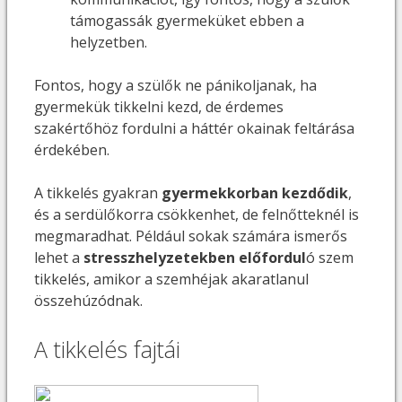
támogassák gyermeküket ebben a
helyzetben.
Fontos, hogy a szülők ne pánikoljanak, ha
gyermekük tikkelni kezd, de érdemes
szakértőhöz fordulni a háttér okainak feltárása
érdekében.
A tikkelés gyakran
gyermekkorban kezdődik
,
és a serdülőkorra csökkenhet, de felnőtteknél is
megmaradhat. Például sokak számára ismerős
lehet a
stresszhelyzetekben előfordul
ó szem
tikkelés, amikor a szemhéjak akaratlanul
összehúzódnak.
A tikkelés fajtái