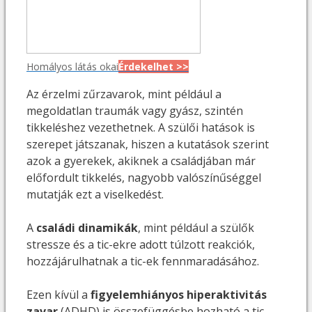
Homályos látás okai
Érdekelhet >>
Az érzelmi zűrzavarok, mint például a
megoldatlan traumák vagy gyász, szintén
tikkeléshez vezethetnek. A szülői hatások is
szerepet játszanak, hiszen a kutatások szerint
azok a gyerekek, akiknek a családjában már
előfordult tikkelés, nagyobb valószínűséggel
mutatják ezt a viselkedést.
A
családi dinamikák
, mint például a szülők
stressze és a tic-ekre adott túlzott reakciók,
hozzájárulhatnak a tic-ek fennmaradásához.
Ezen kívül a
figyelemhiányos hiperaktivitás
zavar
(ADHD) is összefüggésbe hozható a tic-