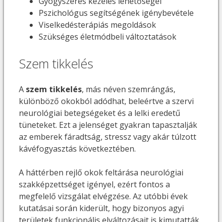
Gyógyszeres kezelés lehetőségei
Pszichológus segítségének igénybevétele
Viselkedésterápiás megoldások
Szükséges életmódbeli változtatások
Szem tikkelés
A
szem tikkelés
, más néven szemrángás,
különböző okokból adódhat, beleértve a szervi
neurológiai betegségeket és a lelki eredetű
tüneteket. Ezt a jelenséget gyakran tapasztalják
az emberek fáradtság, stressz vagy akár túlzott
kávéfogyasztás következtében.
A háttérben rejlő okok feltárása neurológiai
szakképzettséget igényel, ezért fontos a
megfelelő vizsgálat elvégzése. Az utóbbi évek
kutatásai során kiderült, hogy bizonyos agyi
területek funkcionális elváltozásait is kimutatták