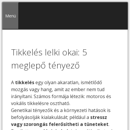
Kilépés
a
Menü
tartalomba
Tikkelés lelki okai: 5
meglepő tényező
A
tikkelés
egy olyan akaratlan, ismétlődő
mozgás vagy hang, amit az ember nem tud
irányítani. Számos formája létezik: motoros és
vokális tikkelésre osztható.
Genetikai tényezők és a környezeti hatások is
befolyásolják kialakulását; például a
stressz
vagy szorongás felerősítheti a tüneteket
.