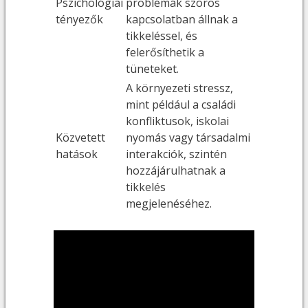
Pszichológiai
problémák szoros
tényezők
kapcsolatban állnak a
tikkeléssel, és
felerősíthetik a
tüneteket.
A környezeti stressz,
mint például a családi
konfliktusok, iskolai
Közvetett
nyomás vagy társadalmi
hatások
interakciók, szintén
hozzájárulhatnak a
tikkelés
megjelenéséhez.