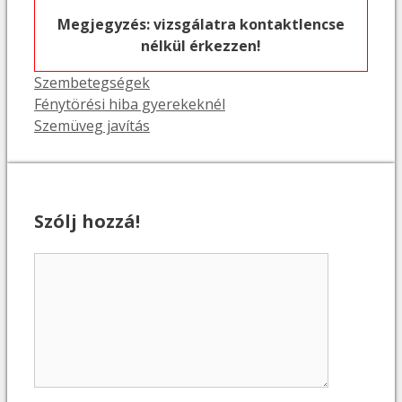
Megjegyzés: vizsgálatra kontaktlencse
nélkül érkezzen!
Kategória
Szembetegségek
Fénytörési hiba gyerekeknél
Szemüveg javítás
Szólj hozzá!
Hozzászólás