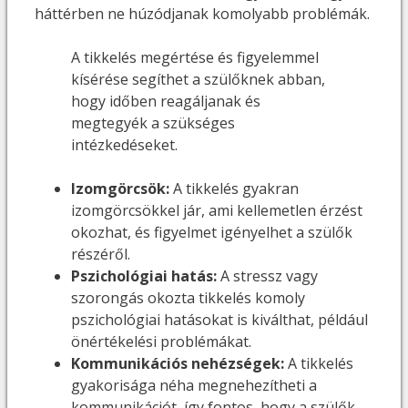
háttérben ne húzódjanak komolyabb problémák.
A tikkelés megértése és figyelemmel
kísérése segíthet a szülőknek abban,
hogy időben reagáljanak és
megtegyék a szükséges
intézkedéseket.
Izomgörcsök:
A tikkelés gyakran
izomgörcsökkel jár, ami kellemetlen érzést
okozhat, és figyelmet igényelhet a szülők
részéről.
Pszichológiai hatás:
A stressz vagy
szorongás okozta tikkelés komoly
pszichológiai hatásokat is kiválthat, például
önértékelési problémákat.
Kommunikációs nehézségek:
A tikkelés
gyakorisága néha megnehezítheti a
kommunikációt, így fontos, hogy a szülők