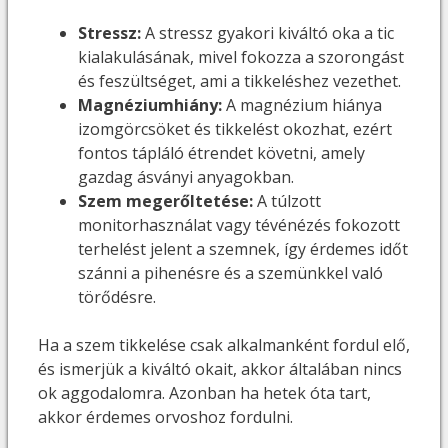
Stressz:
A stressz gyakori kiváltó oka a tic
kialakulásának, mivel fokozza a szorongást
és feszültséget, ami a tikkeléshez vezethet.
Magnéziumhiány:
A magnézium hiánya
izomgörcsöket és tikkelést okozhat, ezért
fontos tápláló étrendet követni, amely
gazdag ásványi anyagokban.
Szem megerőltetése:
A túlzott
monitorhasználat vagy tévénézés fokozott
terhelést jelent a szemnek, így érdemes időt
szánni a pihenésre és a szemünkkel való
törődésre.
Ha a szem tikkelése csak alkalmanként fordul elő,
és ismerjük a kiváltó okait, akkor általában nincs
ok aggodalomra. Azonban ha hetek óta tart,
akkor érdemes orvoshoz fordulni.