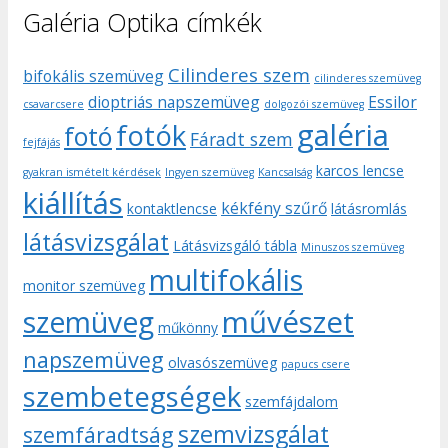
Galéria Optika címkék
Cilinderes szem
bifokális szemüveg
cilinderes szemüveg
dioptriás napszemüveg
Essilor
csavarcsere
dolgozói szemüveg
galéria
fotók
fotó
Fáradt szem
fejfájás
karcos lencse
gyakran ismételt kérdések
Ingyen szemüveg
Kancsalság
kiállítás
kékfény szűrő
kontaktlencse
látásromlás
látásvizsgálat
Látásvizsgáló tábla
Minuszos szemüveg
multifokális
monitor szemüveg
művészet
szemüveg
műkönny
napszemüveg
olvasószemüveg
papucs csere
szembetegségek
szemfájdalom
szemvizsgálat
szemfáradtság