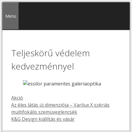
Kilépés
a
Menü
tartalomba
Teljeskörű védelem
kedvezménnyel
Kategória
Akció
Az éles látás új dimenziója – Varilux X szériás
multifokális szemüveglencsék
K&G Design kiállítás és vásár