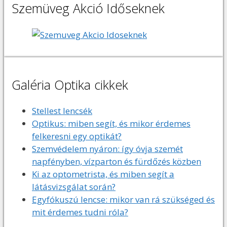
Szemüveg Akció Időseknek
Galéria Optika cikkek
Stellest lencsék
Optikus: miben segít, és mikor érdemes
felkeresni egy optikát?
Szemvédelem nyáron: így óvja szemét
napfényben, vízparton és fürdőzés közben
Ki az optometrista, és miben segít a
látásvizsgálat során?
Egyfókuszú lencse: mikor van rá szükséged és
mit érdemes tudni róla?