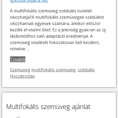
A multifokális szemüveg szédülés tünetét
okozhatja?A multifokális szemüvegek szédülést
okozhatnak egyesek számára, amikor először
kezdik el viselni őket. Ez a jelenség gyakran az új
látásmódhoz való adaptáció eredménye. A
szemüveg viselését fokozatosan kell kezdeni,
növelve …
Tovább
Kategória
Címkék
Szemüveg
multifokális szemüveg
,
szédülés
Hozzászólás
Multifokális szemüveg ajánlat