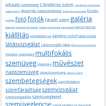
Cilinderes szem
bifokális szemüveg
cilinderes szemüveg
dioptriás napszemüveg
Essilor
csavarcsere
dolgozói szemüveg
galéria
fotók
fotó
Fáradt szem
fejfájás
karcos lencse
gyakran ismételt kérdések
Ingyen szemüveg
Kancsalság
kiállítás
kékfény szűrő
kontaktlencse
látásromlás
látásvizsgálat
Látásvizsgáló tábla
Minuszos szemüveg
multifokális
monitor szemüveg
művészet
szemüveg
műkönny
napszemüveg
olvasószemüveg
papucs csere
szembetegségek
szemfájdalom
szemvizsgálat
szemfáradtság
szemüvegkeret
Szemüvegjavítás
szemüveglencse
szemüveglencse bevonat