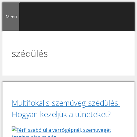
Kilépés
a
Menü
tartalomba
szédülés
Multifokális szemüveg szédülés:
Hogyan kezeljük a tüneteket?