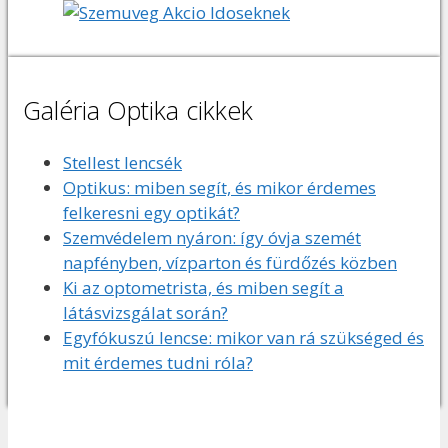
Galéria Optika cikkek
Stellest lencsék
Optikus: miben segít, és mikor érdemes
felkeresni egy optikát?
Szemvédelem nyáron: így óvja szemét
napfényben, vízparton és fürdőzés közben
Ki az optometrista, és miben segít a
látásvizsgálat során?
Egyfókuszú lencse: mikor van rá szükséged és
mit érdemes tudni róla?