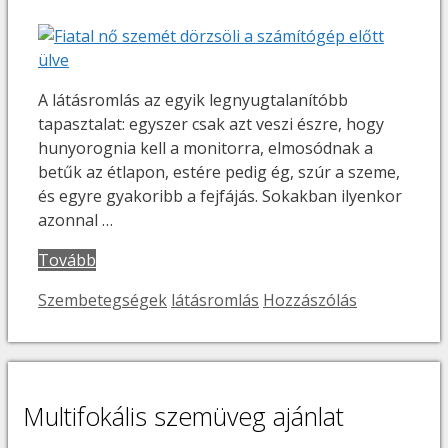
A látásromlás az egyik legnyugtalanítóbb
tapasztalat: egyszer csak azt veszi észre, hogy
hunyorognia kell a monitorra, elmosódnak a
betűk az étlapon, estére pedig ég, szúr a szeme,
és egyre gyakoribb a fejfájás. Sokakban ilyenkor
azonnal …
Tovább
Kategória
Címkék
Szembetegségek
látásromlás
Hozzászólás
Multifokális szemüveg ajánlat