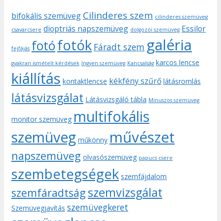
Cilinderes szem
bifokális szemüveg
cilinderes szemüveg
dioptriás napszemüveg
Essilor
csavarcsere
dolgozói szemüveg
galéria
fotók
fotó
Fáradt szem
fejfájás
karcos lencse
gyakran ismételt kérdések
Ingyen szemüveg
Kancsalság
kiállítás
kékfény szűrő
kontaktlencse
látásromlás
látásvizsgálat
Látásvizsgáló tábla
Minuszos szemüveg
multifokális
monitor szemüveg
művészet
szemüveg
műkönny
napszemüveg
olvasószemüveg
papucs csere
szembetegségek
szemfájdalom
szemvizsgálat
szemfáradtság
szemüvegkeret
Szemüvegjavítás