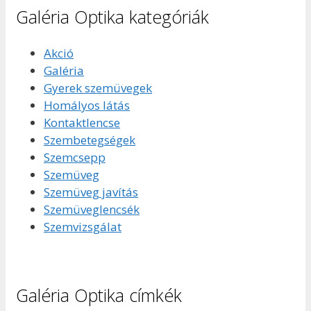
Galéria Optika kategóriák
Akció
Galéria
Gyerek szemüvegek
Homályos látás
Kontaktlencse
Szembetegségek
Szemcsepp
Szemüveg
Szemüveg javítás
Szemüveglencsék
Szemvizsgálat
Galéria Optika címkék