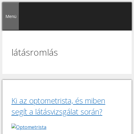
Kilépés
a
Menü
tartalomba
látásromlás
Ki az optometrista, és miben
segít a látásvizsgálat során?