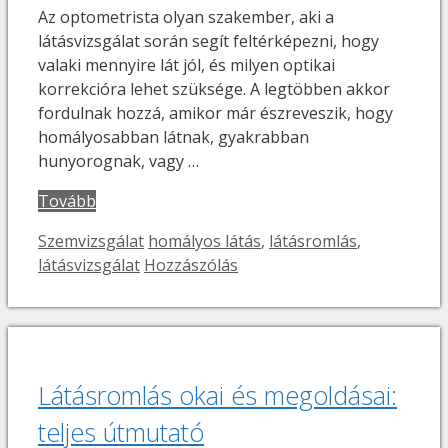
Az optometrista olyan szakember, aki a
látásvizsgálat során segít feltérképezni, hogy
valaki mennyire lát jól, és milyen optikai
korrekcióra lehet szüksége. A legtöbben akkor
fordulnak hozzá, amikor már észreveszik, hogy
homályosabban látnak, gyakrabban
hunyorognak, vagy …
Tovább
Kategória
Címkék
Szemvizsgálat
homályos látás
,
látásromlás
,
látásvizsgálat
Hozzászólás
Látásromlás okai és megoldásai:
teljes útmutató