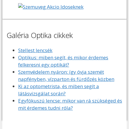
Galéria Optika cikkek
Stellest lencsék
Optikus: miben segít, és mikor érdemes
felkeresni egy optikát?
Szemvédelem nyáron: így óvja szemét
napfényben, vízparton és fürdőzés közben
Ki az optometrista, és miben segít a
látásvizsgálat során?
Egyfókuszú lencse: mikor van rá szükséged és
mit érdemes tudni róla?