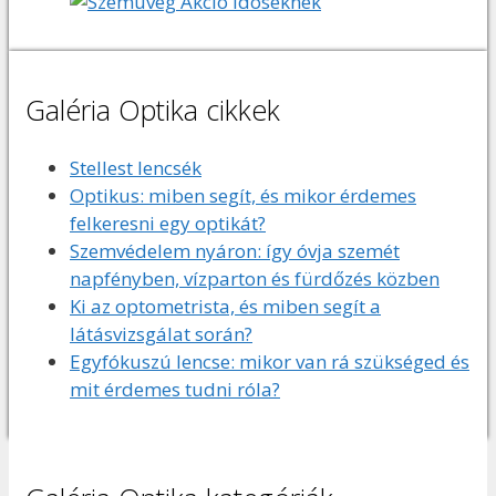
Galéria Optika cikkek
Stellest lencsék
Optikus: miben segít, és mikor érdemes
felkeresni egy optikát?
Szemvédelem nyáron: így óvja szemét
napfényben, vízparton és fürdőzés közben
Ki az optometrista, és miben segít a
látásvizsgálat során?
Egyfókuszú lencse: mikor van rá szükséged és
mit érdemes tudni róla?