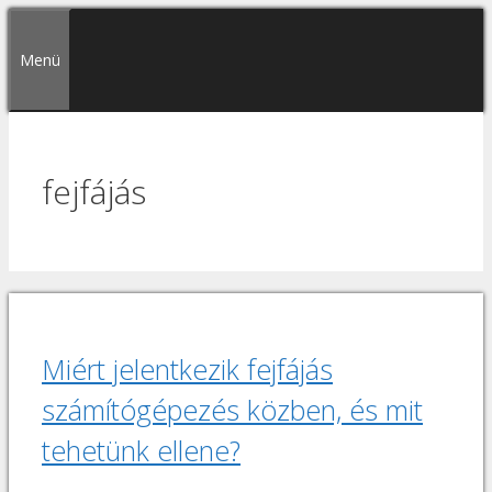
Kilépés
a
Menü
tartalomba
fejfájás
Miért jelentkezik fejfájás
számítógépezés közben, és mit
tehetünk ellene?