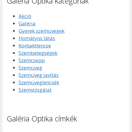
Galéria Optika kategóriák
Akció
Galéria
Gyerek szemüvegek
Homályos látás
Kontaktlencse
Szembetegségek
Szemcsepp
Szemüveg
Szemüveg javítás
Szemüveglencsék
Szemvizsgálat
Galéria Optika címkék