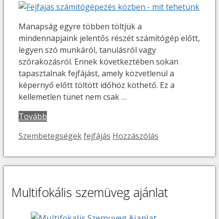
Manapság egyre többen töltjük a
mindennapjaink jelentős részét számítógép előtt,
legyen szó munkáról, tanulásról vagy
szórakozásról. Ennek következtében sokan
tapasztalnak fejfájást, amely közvetlenül a
képernyő előtt töltött időhöz köthető. Ez a
kellemetlen tünet nem csak …
Tovább
Kategória
Címkék
Szembetegségek
fejfájás
Hozzászólás
Multifokális szemüveg ajánlat