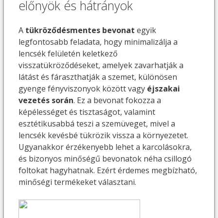
előnyök és hátrányok
A
tükröződésmentes bevonat
egyik
legfontosabb feladata, hogy minimalizálja a
lencsék felületén keletkező
visszatükröződéseket, amelyek zavarhatják a
látást és fáraszthatják a szemet, különösen
gyenge fényviszonyok között vagy
éjszakai
vezetés során
. Ez a bevonat fokozza a
képélességet és tisztaságot, valamint
esztétikusabbá teszi a szemüveget, mivel a
lencsék kevésbé tükrözik vissza a környezetet.
Ugyanakkor érzékenyebb lehet a karcolásokra,
és bizonyos minőségű bevonatok néha csillogó
foltokat hagyhatnak. Ezért érdemes megbízható,
minőségi termékeket választani.