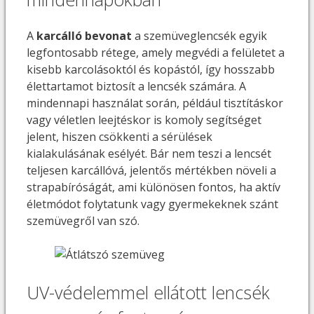
A
karcálló bevonat
a szemüveglencsék egyik
legfontosabb rétege, amely megvédi a felületet a
kisebb karcolásoktól és kopástól, így hosszabb
élettartamot biztosít a lencsék számára. A
mindennapi használat során, például tisztításkor
vagy véletlen leejtéskor is komoly segítséget
jelent, hiszen csökkenti a sérülések
kialakulásának esélyét. Bár nem teszi a lencsét
teljesen karcállóvá, jelentős mértékben növeli a
strapabíróságát, ami különösen fontos, ha aktív
életmódot folytatunk vagy gyermekeknek szánt
szemüvegről van szó.
UV-védelemmel ellátott lencsék