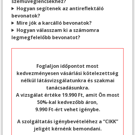
szemüveglencsékhez?
Hogyan segítenek az antireflektáló
bevonatok?
Mire jók a karcálló bevonatok?
Hogyan válasszam ki a számomra
legmegfelelőbb bevonatot?
Foglaljon időpontot most
kedvezményesen vásárlási kötelezettség
nélkül látásvizsgálatunkra és szakmai
tanácsadásunkra.
A vizsgálat értéke 19.990 Ft, amit Ön most
50%-kal kedvezőbb áron,
9.990 Ft-ért vehet igénybe.
A szolgáltatás igénybevételéhez a “CIKK”
jeligét kérnénk bemondani.