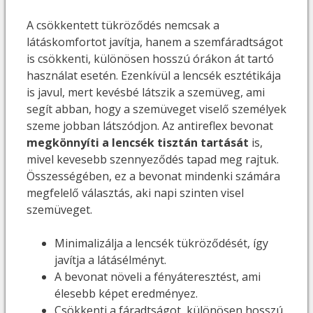
A csökkentett tükröződés nemcsak a
látáskomfortot javítja, hanem a szemfáradtságot
is csökkenti, különösen hosszú órákon át tartó
használat esetén. Ezenkívül a lencsék esztétikája
is javul, mert kevésbé látszik a szemüveg, ami
segít abban, hogy a szemüveget viselő személyek
szeme jobban látszódjon. Az antireflex bevonat
megkönnyíti a lencsék tisztán tartását
is,
mivel kevesebb szennyeződés tapad meg rajtuk.
Összességében, ez a bevonat mindenki számára
megfelelő választás, aki napi szinten visel
szemüveget.
Minimalizálja a lencsék tükröződését, így
javítja a látásélményt.
A bevonat növeli a fényáteresztést, ami
élesebb képet eredményez.
Csökkenti a fáradtságot, különösen hosszú