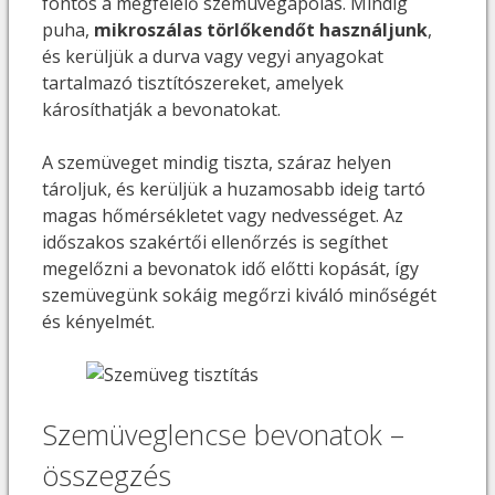
fontos a megfelelő szemüvegápolás. Mindig
puha,
mikroszálas törlőkendőt
használjunk
,
és kerüljük a durva vagy vegyi anyagokat
tartalmazó tisztítószereket, amelyek
károsíthatják a bevonatokat.
A szemüveget mindig tiszta, száraz helyen
tároljuk, és kerüljük a huzamosabb ideig tartó
magas hőmérsékletet vagy nedvességet. Az
időszakos szakértői ellenőrzés is segíthet
megelőzni a bevonatok idő előtti kopását, így
szemüvegünk sokáig megőrzi kiváló minőségét
és kényelmét.
Szemüveglencse bevonatok –
összegzés