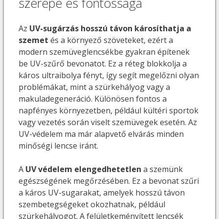
szerepe és fontossága
Az
UV-sugárzás hosszú távon károsíthatja a
szemet
és a környező szöveteket, ezért a
modern szemüveglencsékbe gyakran építenek
be UV-szűrő bevonatot. Ez a réteg blokkolja a
káros ultraibolya fényt, így segít megelőzni olyan
problémákat, mint a szürkehályog vagy a
makuladegeneráció. Különösen fontos a
napfényes környezetben, például kültéri sportok
vagy vezetés során viselt szemüvegek esetén. Az
UV-védelem ma már alapvető elvárás minden
minőségi lencse iránt.
A
UV védelem elengedhetetlen
a szemünk
egészségének megőrzésében. Ez a bevonat szűri
a káros UV-sugarakat, amelyek hosszú távon
szembetegségeket okozhatnak, például
szürkehályogot. A felületkeményített lencsék