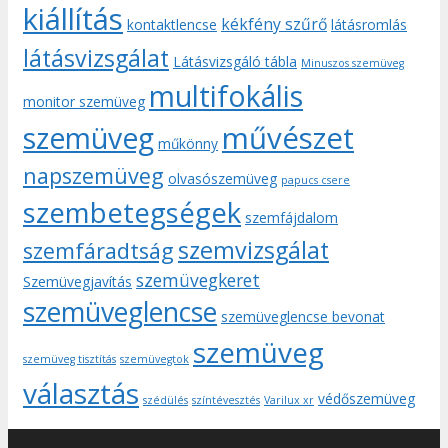
kiállítás
kékfény szűrő
kontaktlencse
látásromlás
látásvizsgálat
Látásvizsgáló tábla
Minuszos szemüveg
multifokális
monitor szemüveg
művészet
szemüveg
műkönny
napszemüveg
olvasószemüveg
papucs csere
szembetegségek
szemfájdalom
szemvizsgálat
szemfáradtság
szemüvegkeret
Szemüvegjavítás
szemüveglencse
szemüveglencse bevonat
szemüveg
szemüveg tisztítás
szemüvegtok
választás
védőszemüveg
szédülés
színtévesztés
Varilux xr