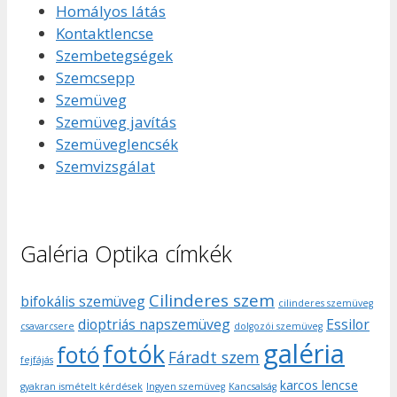
Homályos látás
Kontaktlencse
Szembetegségek
Szemcsepp
Szemüveg
Szemüveg javítás
Szemüveglencsék
Szemvizsgálat
Galéria Optika címkék
Cilinderes szem
bifokális szemüveg
cilinderes szemüveg
dioptriás napszemüveg
Essilor
csavarcsere
dolgozói szemüveg
galéria
fotók
fotó
Fáradt szem
fejfájás
karcos lencse
gyakran ismételt kérdések
Ingyen szemüveg
Kancsalság