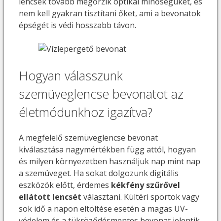
lencsék tovább megőrzik optikai minőségüket, és
nem kell gyakran tisztítani őket, ami a bevonatok
épségét is védi hosszabb távon.
Hogyan válasszunk
szemüveglencse bevonatot az
életmódunkhoz igazítva?
A megfelelő szemüveglencse bevonat
kiválasztása nagymértékben függ attól, hogyan
és milyen környezetben használjuk nap mint nap
a szemüveget. Ha sokat dolgozunk digitális
eszközök előtt, érdemes
kékfény szűrővel
ellátott lencsét
választani. Kültéri sportok vagy
sok idő a napon eltöltése esetén a magas UV-
védelem és a tükröződésmentes bevonat jelentik