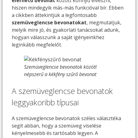
elérhető bevonat
között könnyű elveszni,
hiszen mindegyik más-más funkcióval bír. Ebben
a cikkben áttekintjük a legfontosabb
szemüveglencse bevonatokat
, megmutatjuk,
melyik mire jó, és gyakorlati tanácsokat adunk,
hogyan válasszunk a saját igényeinkhez
leginkább megfelelőt.
Szemüveglencse bevonatok között
népszerű a kékfény szűrő bevonat
A szemüveglencse bevonatok
leggyakoribb típusai
A szemüveglencse bevonatok széles választéka
segít abban, hogy a szemüveg viselése
kényelmesebb és tartósabb legyen. A