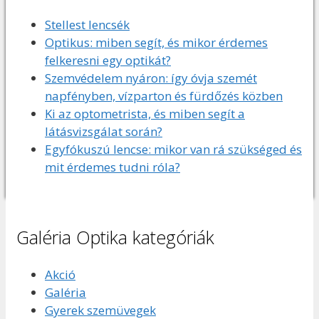
Stellest lencsék
Optikus: miben segít, és mikor érdemes
felkeresni egy optikát?
Szemvédelem nyáron: így óvja szemét
napfényben, vízparton és fürdőzés közben
Ki az optometrista, és miben segít a
látásvizsgálat során?
Egyfókuszú lencse: mikor van rá szükséged és
mit érdemes tudni róla?
Galéria Optika kategóriák
Akció
Galéria
Gyerek szemüvegek