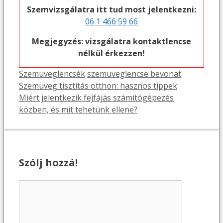
Szemvizsgálatra itt tud most jelentkezni:
06 1 466 59 66
Megjegyzés: vizsgálatra kontaktlencse
nélkül érkezzen!
Kategória
Címkék
Szemüveglencsék
szemüveglencse bevonat
Szemüveg tisztítás otthon: hasznos tippek
Miért jelentkezik fejfájás számítógépezés
közben, és mit tehetünk ellene?
Szólj hozzá!
Hozzászólás