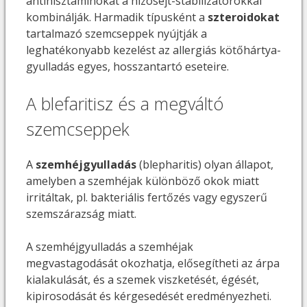
antihisztaminokat a hízósejt-stabilizátorokkal
kombinálják. Harmadik típusként a
szteroidokat
tartalmazó szemcseppek nyújtják a
leghatékonyabb kezelést az allergiás kötőhártya-
gyulladás egyes, hosszantartó eseteire.
A blefaritisz és a megváltó
szemcseppek
A
szemhéjgyulladás
(blepharitis) olyan állapot,
amelyben a szemhéjak különböző okok miatt
irritáltak, pl. bakteriális fertőzés vagy egyszerű
szemszárazság miatt.
A szemhéjgyulladás a szemhéjak
megvastagodását okozhatja, elősegítheti az árpa
kialakulását, és a szemek viszketését, égését,
kipirosodását és kérgesedését eredményezheti.