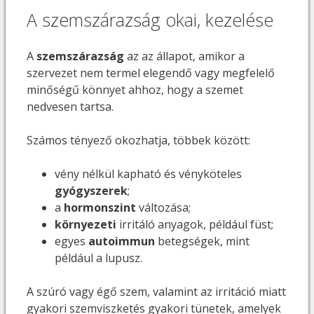
A szemszárazság okai, kezelése
A
szemszárazság
az az állapot, amikor a
szervezet nem termel elegendő vagy megfelelő
minőségű könnyet ahhoz, hogy a szemet
nedvesen tartsa.
Számos tényező okozhatja, többek között:
vény nélkül kapható és vényköteles
gyógyszerek
;
a
hormonszint
változása;
környezeti
irritáló anyagok, például füst;
egyes
autoimmun
betegségek, mint
például a lupusz.
A szúró vagy égő szem, valamint az irritáció miatt
gyakori szemviszketés gyakori tünetek, amelyek