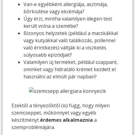
Van-e egyébként allergiája, asztmája,
bőrkiütése vagy ekcémája?
Úgy érzi, mintha valamilyen idegen test
került volna a szemébe?
Bizonyos helyzetek (például a macskákkal
vagy kutyákkal való találkozás, pollennel
való érintkezés) váltják ki a viszketés
súlyosabb epizódjait?
Valamilyen új terméket, például szappant,
sminket vagy hidratáló krémet kezdett el
használni az elmúlt pár napban?
Ezektől a tényezőktől (is) függ, hogy milyen
szemcseppet, műkönnyet vagy egyéb
készítményt
érdemes alkalmaznia
a
szemproblémájára.