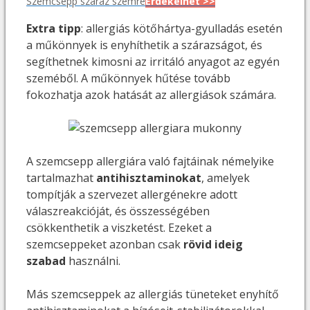
Szemcsepp száraz szemre
Érdekelhet >>
Extra tipp
: allergiás kötőhártya-gyulladás esetén
a műkönnyek is enyhíthetik a szárazságot, és
segíthetnek kimosni az irritáló anyagot az egyén
szeméből. A műkönnyek hűtése tovább
fokozhatja azok hatását az allergiások számára.
A szemcsepp allergiára való fajtáinak némelyike
tartalmazhat
antihisztaminokat
, amelyek
tompítják a szervezet allergénekre adott
válaszreakcióját, és összességében
csökkenthetik a viszketést. Ezeket a
szemcseppeket azonban csak
rövid ideig
szabad
használni.
Más szemcseppek az allergiás tüneteket enyhítő