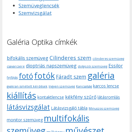
Szemüveglencsék
Szemvizsgálat
Galéria Optika címkék
Cilinderes szem
bifokális szemüveg
cilinderes szemüveg
dioptriás napszemüveg
Essilor
csavarcsere
dolgozói szemüveg
galéria
fotók
fotó
Fáradt szem
fejfájás
karcos lencse
gyakran ismételt kérdések
Ingyen szemüveg
Kancsalság
kiállítás
kékfény szűrő
kontaktlencse
látásromlás
látásvizsgálat
Látásvizsgáló tábla
Minuszos szemüveg
multifokális
monitor szemüveg
művészet
szemüveg