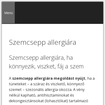
Kilépés
a
Menü
tartalomba
Szemcsepp allergiára
Szemcsepp allergiára, ha
könnyezik, viszket, fáj a szem
A
szemcsepp allergiára
megoldást nyújt
, ha a
tüneteket – a száraz és viszkető, könnyező
szemet – szezonális allergia okozza. A vény
nélkül kapható, antihisztaminokat és
dekongesztánsokat (lohasztókat) tartalmazó