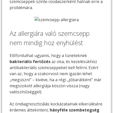
szemcseppek szinte csodaszerként hatnak erre a
problémára.
Az allergiára való szemcsepp
nem mindig hoz enyhülést
Előfordulhat ugyanis, hogy a tüneteknek
bakteriális fertőzés
az oka, és kezelésükhöz
antibakteriális szemcseppeket kell felírni. Ezért
van az, hogy a szakorvost nem igazán lehet
„megúszni” – kivéve, ha a régi „jóbarátként” már
megszokott allergiája köszön vissza (nagy
valószínűséggel).
Az öndiagnosztizálás kockázatainak elkerülésére
érdemes áttekinteni,
hányféle szembetegség