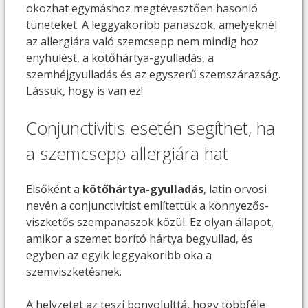
okozhat egymáshoz megtévesztően hasonló
tüneteket. A leggyakoribb panaszok, amelyeknél
az allergiára való szemcsepp nem mindig hoz
enyhülést, a kötőhártya-gyulladás, a
szemhéjgyulladás és az egyszerű szemszárazság.
Lássuk, hogy is van ez!
Conjunctivitis esetén segíthet, ha
a szemcsepp allergiára hat
Elsőként a
kötőhártya-gyulladás
, latin orvosi
nevén a conjunctivitist említettük a könnyezős-
viszketős szempanaszok közül. Ez olyan állapot,
amikor a szemet borító hártya begyullad, és
egyben az egyik leggyakoribb oka a
szemviszketésnek.
A helyzetet az teszi bonyolulttá, hogy többféle