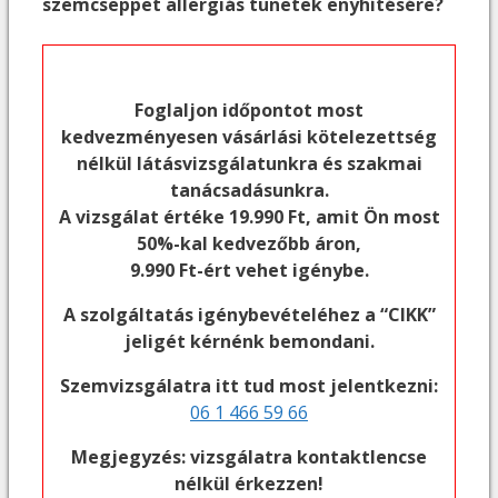
szemcseppet allergiás tünetek enyhítésére?
Foglaljon időpontot most
kedvezményesen vásárlási kötelezettség
nélkül látásvizsgálatunkra és szakmai
tanácsadásunkra.
A vizsgálat értéke 19.990 Ft, amit Ön most
50%-kal kedvezőbb áron,
9.990 Ft-ért vehet igénybe.
A szolgáltatás igénybevételéhez a “CIKK”
jeligét kérnénk bemondani.
Szemvizsgálatra itt tud most jelentkezni:
06 1 466 59 66
Megjegyzés: vizsgálatra kontaktlencse
nélkül érkezzen!