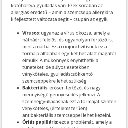
kötőhártya-gyulladás van. Ezek sorában az
allergiás eredetű – amin a szemcsepp allergiára
kifejlesztett változata segít – csupán az egyik.
Vírusos
: ugyanaz a vírus okozza, amely a
nátháért felelős, és ugyanolyan fertőző is,
mint a nátha. Ez a conjunctivitisnek ez a
formája általában egy-két hét alatt magától
elmúlik. A műkönnyek enyhíthetik a
tüneteket, de súlyos esetekben
vényköteles, gyulladáscsökkentő
szemcseppekre lehet szükség.
Bakteriális
: erősen fertőző, és nagy
mennyiségű gennyesedés jellemzi. A
szemhéjgyulladásnak ezt a formáját szintén
vényköteles, (értelemszerűen)
antibakteriális szemcseppel lehet kezelni.
Óriás papilláris
: ezt a problémát, amely a