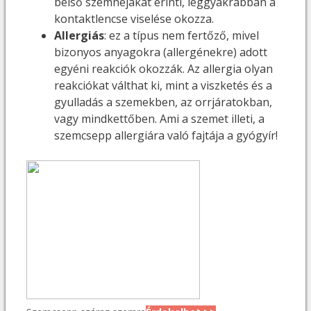
belső szemhéjakat érinti, leggyakrabban a
kontaktlencse viselése okozza.
Allergiás
: ez a típus nem fertőző, mivel
bizonyos anyagokra (allergénekre) adott
egyéni reakciók okozzák. Az allergia olyan
reakciókat válthat ki, mint a viszketés és a
gyulladás a szemekben, az orrjáratokban,
vagy mindkettőben. Ami a szemet illeti, a
szemcsepp allergiára való fajtája a gyógyír!