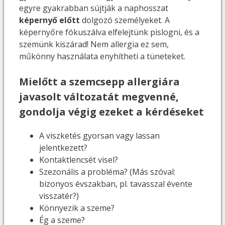
egyre gyakrabban sújtják a naphosszat
képernyő előtt
dolgozó személyeket. A
képernyőre fókuszálva elfelejtünk pislogni, és a
szemünk kiszárad! Nem allergia ez sem,
műkönny használata enyhítheti a tüneteket.
Mielőtt a szemcsepp allergiára
javasolt változatát megvenné,
gondolja végig ezeket a kérdéseket
A viszketés gyorsan vagy lassan
jelentkezett?
Kontaktlencsét visel?
Szezonális a probléma? (Más szóval:
bizonyos évszakban, pl. tavasszal évente
visszatér?)
Könnyezik a szeme?
Ég a szeme?