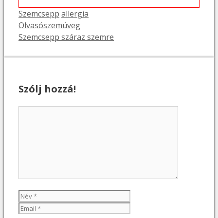
Kategória
Címkék
Szemcsepp
allergia
Olvasószemüveg
Szemcsepp száraz szemre
Szólj hozzá!
Hozzászólás
Név
Email