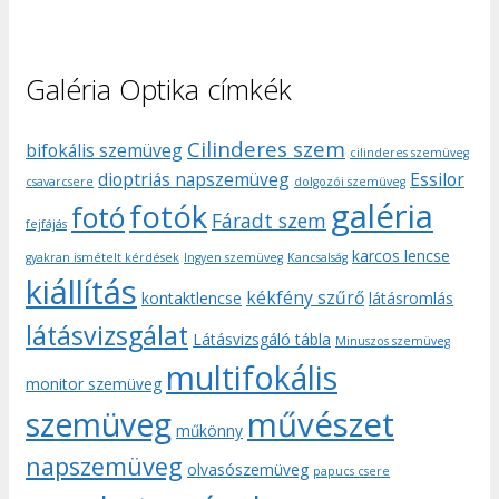
Galéria Optika címkék
Cilinderes szem
bifokális szemüveg
cilinderes szemüveg
dioptriás napszemüveg
Essilor
csavarcsere
dolgozói szemüveg
galéria
fotók
fotó
Fáradt szem
fejfájás
karcos lencse
gyakran ismételt kérdések
Ingyen szemüveg
Kancsalság
kiállítás
kékfény szűrő
kontaktlencse
látásromlás
látásvizsgálat
Látásvizsgáló tábla
Minuszos szemüveg
multifokális
monitor szemüveg
művészet
szemüveg
műkönny
napszemüveg
olvasószemüveg
papucs csere