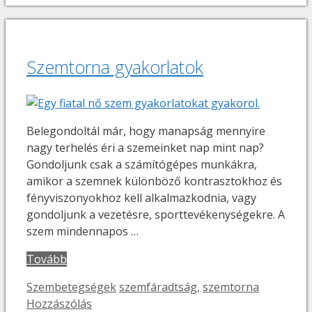
Szemtorna gyakorlatok
Belegondoltál már, hogy manapság mennyire
nagy terhelés éri a szemeinket nap mint nap?
Gondoljunk csak a számítógépes munkákra,
amikor a szemnek különböző kontrasztokhoz és
fényviszonyokhoz kell alkalmazkodnia, vagy
gondoljunk a vezetésre, sporttevékenységekre. A
szem mindennapos …
Tovább
Kategória
Címkék
Szembetegségek
szemfáradtság
,
szemtorna
Hozzászólás