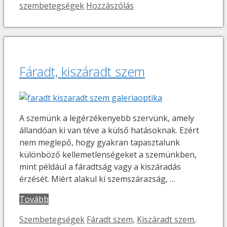
szembetegségek
Hozzászólás
Fáradt, kiszáradt szem
A szemünk a legérzékenyebb szervünk, amely
állandóan ki van téve a külső hatásoknak. Ezért
nem meglepő, hogy gyakran tapasztalunk
különböző kellemetlenségeket a szemünkben,
mint például a fáradtság vagy a kiszáradás
érzését. Miért alakul ki szemszárazság, …
Tovább
Kategória
Címkék
Szembetegségek
Fáradt szem
,
Kiszáradt szem
,