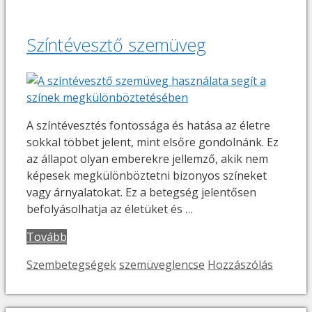
Színtévesztő szemüveg
A színtévesztés fontossága és hatása az életre
sokkal többet jelent, mint elsőre gondolnánk. Ez
az állapot olyan emberekre jellemző, akik nem
képesek megkülönböztetni bizonyos színeket
vagy árnyalatokat. Ez a betegség jelentősen
befolyásolhatja az életüket és …
Tovább
Kategória
Címkék
Szembetegségek
szemüveglencse
Hozzászólás