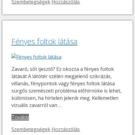
Kategória
Szembetegségek
Hozzászólás
Fényes foltok látása
Zavaró, sőt ijesztő? Ez okozza a fényes foltok
látását A látótér szélén megjelenő szikrázás,
villanás, fénypontok vagy fényes foltok látása
sürgős szemészeti probléma előhírnöke is lehet,
különösen, ha hirtelen jelenik meg. Kellemetlen
vizuális zavarról van …
Tovább
Kategória
Szembetegségek
Hozzászólás