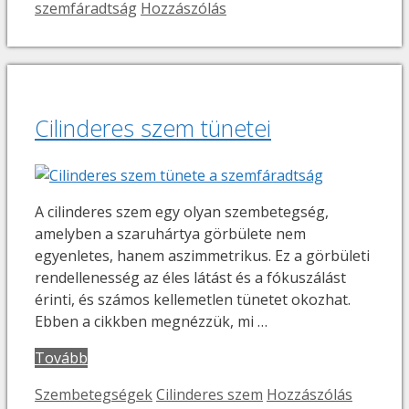
szemfáradtság
Hozzászólás
Cilinderes szem tünetei
A cilinderes szem egy olyan szembetegség,
amelyben a szaruhártya görbülete nem
egyenletes, hanem aszimmetrikus. Ez a görbületi
rendellenesség az éles látást és a fókuszálást
érinti, és számos kellemetlen tünetet okozhat.
Ebben a cikkben megnézzük, mi …
Tovább
Kategória
Címkék
Szembetegségek
Cilinderes szem
Hozzászólás