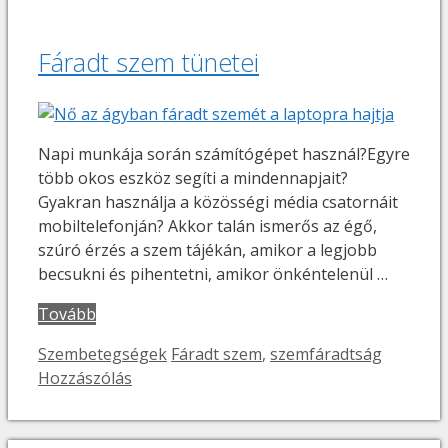
Fáradt szem tünetei
Napi munkája során számítógépet használ?Egyre
több okos eszköz segíti a mindennapjait?
Gyakran használja a közösségi média csatornáit
mobiltelefonján? Akkor talán ismerős az égő,
szúró érzés a szem tájékán, amikor a legjobb
becsukni és pihentetni, amikor önkéntelenül …
Tovább
Kategória
Címkék
Szembetegségek
Fáradt szem
,
szemfáradtság
Hozzászólás