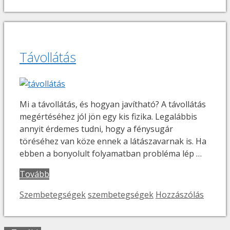
Távollátás
Mi a távollátás, és hogyan javítható? A távollátás
megértéséhez jól jön egy kis fizika. Legalábbis
annyit érdemes tudni, hogy a fénysugár
töréséhez van köze ennek a látászavarnak is. Ha
ebben a bonyolult folyamatban probléma lép …
Tovább
Kategória
Címkék
Szembetegségek
szembetegségek
Hozzászólás