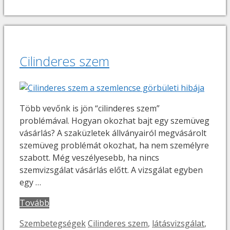
Cilinderes szem
Több vevőnk is jön “cilinderes szem”
problémával. Hogyan okozhat bajt egy szemüveg
vásárlás? A szaküzletek állványairól megvásárolt
szemüveg problémát okozhat, ha nem személyre
szabott. Még veszélyesebb, ha nincs
szemvizsgálat vásárlás előtt. A vizsgálat egyben
egy …
Tovább
Kategória
Címkék
Szembetegségek
Cilinderes szem
,
látásvizsgálat
,