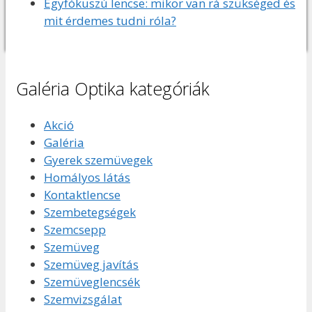
Egyfókuszú lencse: mikor van rá szükséged és
mit érdemes tudni róla?
Galéria Optika kategóriák
Akció
Galéria
Gyerek szemüvegek
Homályos látás
Kontaktlencse
Szembetegségek
Szemcsepp
Szemüveg
Szemüveg javítás
Szemüveglencsék
Szemvizsgálat