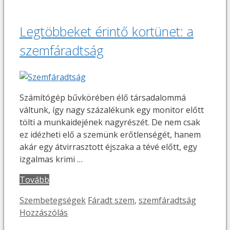
Legtöbbeket érintő kortünet: a
szemfáradtság
Számítógép bűvkörében élő társadalommá
váltunk, így nagy százalékunk egy monitor előtt
tölti a munkaidejének nagyrészét. De nem csak
ez idézheti elő a szemünk erőtlenségét, hanem
akár egy átvirrasztott éjszaka a tévé előtt, egy
izgalmas krimi …
Tovább
Kategória
Címkék
Szembetegségek
Fáradt szem
,
szemfáradtság
Hozzászólás