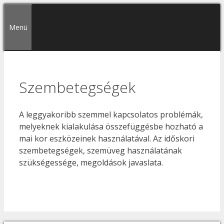
Kilépés
a
Menü
tartalomba
Szembetegségek
A leggyakoribb szemmel kapcsolatos problémák,
melyeknek kialakulása összefüggésbe hozható a
mai kor eszközeinek használatával. Az időskori
szembetegségek, szemüveg használatának
szükségessége, megoldások javaslata.