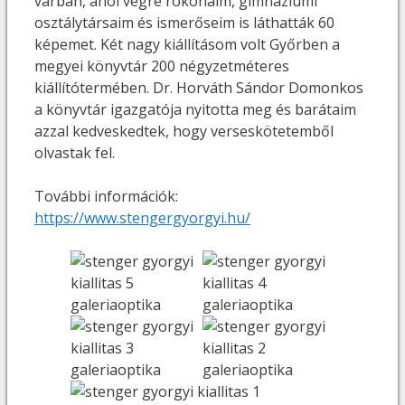
várban, ahol végre rokonaim, gimnáziumi
osztálytársaim és ismerőseim is láthatták 60
képemet. Két nagy kiállításom volt Győrben a
megyei könyvtár 200 négyzetméteres
kiállítótermében. Dr. Horváth Sándor Domonkos
a könyvtár igazgatója nyitotta meg és barátaim
azzal kedveskedtek, hogy verseskötetemből
olvastak fel.
További információk:
https://www.stengergyorgyi.hu/