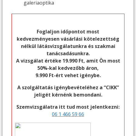
Foglaljon időpontot most
kedvezményesen vásárlási kötelezettség
nélkül látásvizsgálatunkra és szakmai
tanácsadásunkra.
A vizsgálat értéke 19.990 Ft, amit Ön most
50%-kal kedvezőbb áron,
9.990 Ft-ért vehet igénybe.
A szolgáltatás igénybevételéhez a “CIKK”
jeligét kérnénk bemondani.
Szemvizsgálatra itt tud most jelentkezni:
06 1 466 59 66