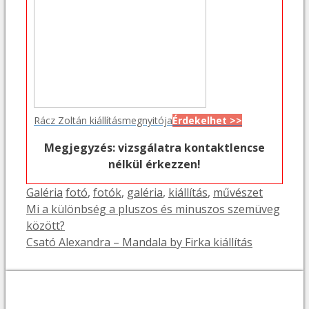
Rácz Zoltán kiállításmegnyitója
Érdekelhet >>
Megjegyzés: vizsgálatra kontaktlencse
nélkül érkezzen!
Kategória
Címkék
Galéria
fotó
,
fotók
,
galéria
,
kiállítás
,
művészet
Mi a különbség a pluszos és minuszos szemüveg
között?
Csató Alexandra – Mandala by Firka kiállítás