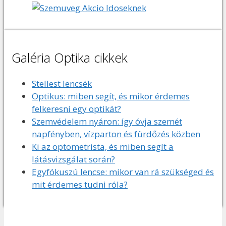
Galéria Optika cikkek
Stellest lencsék
Optikus: miben segít, és mikor érdemes
felkeresni egy optikát?
Szemvédelem nyáron: így óvja szemét
napfényben, vízparton és fürdőzés közben
Ki az optometrista, és miben segít a
látásvizsgálat során?
Egyfókuszú lencse: mikor van rá szükséged és
mit érdemes tudni róla?