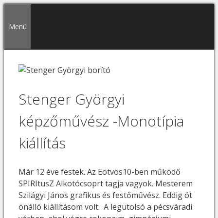
Kilépés
a
Menü
tartalomba
Stenger Györgyi
képzőművész -Monotípia
kiállítás
Már 12 éve festek. Az Eötvös10-ben működő
SPIRItusZ Alkotócsoprt tagja vagyok. Mesterem
Szilágyi János grafikus és festőművész. Eddig öt
önálló kiállításom volt. A legutolsó a pécsváradi