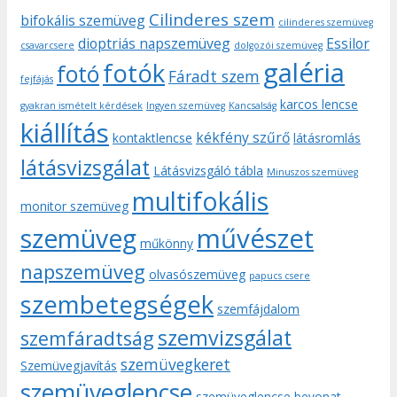
Cilinderes szem
bifokális szemüveg
cilinderes szemüveg
dioptriás napszemüveg
Essilor
csavarcsere
dolgozói szemüveg
galéria
fotók
fotó
Fáradt szem
fejfájás
karcos lencse
gyakran ismételt kérdések
Ingyen szemüveg
Kancsalság
kiállítás
kékfény szűrő
kontaktlencse
látásromlás
látásvizsgálat
Látásvizsgáló tábla
Minuszos szemüveg
multifokális
monitor szemüveg
művészet
szemüveg
műkönny
napszemüveg
olvasószemüveg
papucs csere
szembetegségek
szemfájdalom
szemvizsgálat
szemfáradtság
szemüvegkeret
Szemüvegjavítás
szemüveglencse
szemüveglencse bevonat