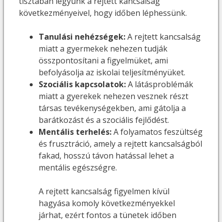
tisztában legyünk a rejtett kancsalság
következményeivel, hogy időben léphessünk.
Tanulási nehézségek:
A rejtett kancsalság
miatt a gyermekek nehezen tudják
összpontosítani a figyelmüket, ami
befolyásolja az iskolai teljesítményüket.
Szociális kapcsolatok:
A látásproblémák
miatt a gyerekek nehezen vesznek részt
társas tevékenységekben, ami gátolja a
barátkozást és a szociális fejlődést.
Mentális terhelés:
A folyamatos feszültség
és frusztráció, amely a rejtett kancsalságból
fakad, hosszú távon hatással lehet a
mentális egészségre.
A rejtett kancsalság figyelmen kívül
hagyása komoly következményekkel
járhat, ezért fontos a tünetek időben