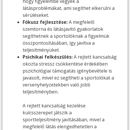
hogy figyelembe vegyék a
látásproblémákat, ami segíthet elkerülni a
sérüléseket.
Fókusz fejlesztése:
A megfelelő
szemtorna és látásjavító gyakorlatok
segíthetnek a sportolóknak a figyelmük
összpontosításában, így javítva a
teljesítményüket.
Psichikai felkészülés:
A rejtett kancsalság
okozta stressz csökkentése érdekében
pszichológiai támogatás igénybevétele is
javasolt, mivel ez segítheti a sportolókat a
versenyhelyzetekben való jobb
teljesítményben.
A rejtett kancsalság kezelése
kulcsszerepet játszik a
sportteljesítmény javításában, mivel a
megfelelő látás elengedhetetlen a