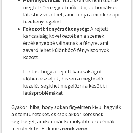
Homályos látás:
Ha a szemek nem tudnak
megfelelően együttműködni, az homályos
látáshoz vezethet, ami rontja a mindennapi
tevékenységeket.
Fokozott fényérzékenység:
A rejtett
kancsalság következtében a szemek
érzékenyebbé válhatnak a fényre, ami
zavaró lehet különböző fényviszonyok
között.
Fontos, hogy a rejtett kancsalságot
időben észleljük, hiszen a megfelelő
kezelés segíthet megelőzni a későbbi
látásproblémákat.
Gyakori hiba, hogy sokan figyelmen kívül hagyják
a szemtüneteket, és csak akkor keresnek
segítséget, amikor már komolyabb problémák
merülnek fel. Érdemes
rendszeres