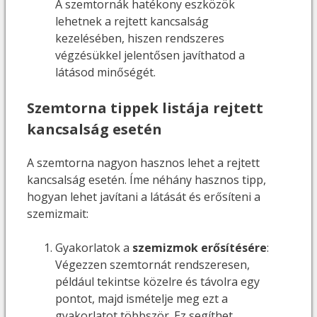
A szemtornák hatékony eszközök
lehetnek a rejtett kancsalság
kezelésében, hiszen rendszeres
végzésükkel jelentősen javíthatod a
látásod minőségét.
Szemtorna tippek listája rejtett
kancsalság esetén
A szemtorna nagyon hasznos lehet a rejtett
kancsalság esetén. Íme néhány hasznos tipp,
hogyan lehet javítani a látását és erősíteni a
szemizmait:
Gyakorlatok a
szemizmok erősítésére
:
Végezzen szemtornát rendszeresen,
például tekintse közelre és távolra egy
pontot, majd ismételje meg ezt a
gyakorlatot többször. Ez segíthet