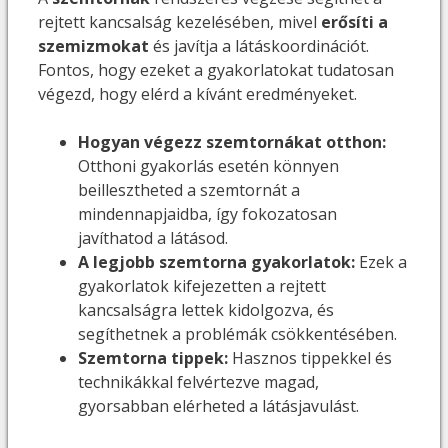
rejtett kancsalság kezelésében, mivel
erősíti a
szemizmokat
és javítja a látáskoordinációt.
Fontos, hogy ezeket a gyakorlatokat tudatosan
végezd, hogy elérd a kívánt eredményeket.
Hogyan végezz szemtornákat otthon:
Otthoni gyakorlás esetén könnyen
beillesztheted a szemtornát a
mindennapjaidba, így fokozatosan
javíthatod a látásod.
A legjobb szemtorna gyakorlatok:
Ezek a
gyakorlatok kifejezetten a rejtett
kancsalságra lettek kidolgozva, és
segíthetnek a problémák csökkentésében.
Szemtorna tippek:
Hasznos tippekkel és
technikákkal felvértezve magad,
gyorsabban elérheted a látásjavulást.