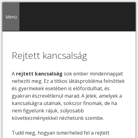
Kilépés
a
Menü
tartalomba
Rejtett kancsalság
A
rejtett kancsalság
sok ember mindennapjait
nehezíti meg. Ez a titkos látásprobléma felnőttek
és gyermekek esetében is előfordulhat, és
gyakran észrevétlenül marad. A jelek, amelyek a
kancsalságra utalnak, sokszor finomak, de ha
nem figyelünk rájuk, súlyosabb
következményekkel nézhetünk szembe.
Tudd meg, hogyan ismerheted fel a rejtett