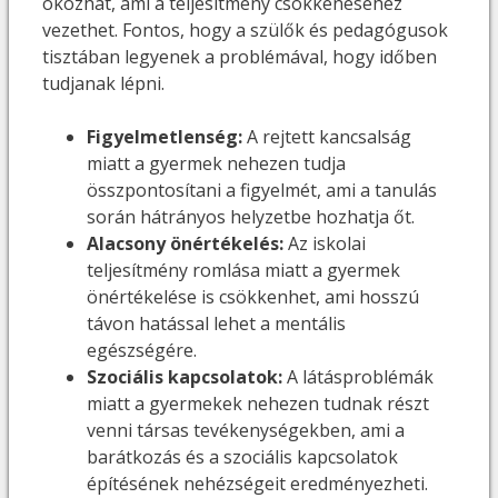
okozhat, ami a teljesítmény csökkenéséhez
vezethet. Fontos, hogy a szülők és pedagógusok
tisztában legyenek a problémával, hogy időben
tudjanak lépni.
Figyelmetlenség:
A rejtett kancsalság
miatt a gyermek nehezen tudja
összpontosítani a figyelmét, ami a tanulás
során hátrányos helyzetbe hozhatja őt.
Alacsony önértékelés:
Az iskolai
teljesítmény romlása miatt a gyermek
önértékelése is csökkenhet, ami hosszú
távon hatással lehet a mentális
egészségére.
Szociális kapcsolatok:
A látásproblémák
miatt a gyermekek nehezen tudnak részt
venni társas tevékenységekben, ami a
barátkozás és a szociális kapcsolatok
építésének nehézségeit eredményezheti.