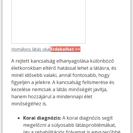
Homályos látás okai
Érdekelhet >>
A rejtett kancsalság elhanyagolása különböző
életkorokban eltérő hatással lehet a látásra, és
minél idősebb valaki, annál fontosabb, hogy
figyeljen a jelekre. A kancsalság felismerése és
kezelése nemcsak a látás minőségét javítja,
hanem hozzájárul a mindennapi élet
minőségéhez is.
Korai diagnózis:
A korai diagnózis segít
megelőzni a súlyosabb látásproblémákat,
így a rehabilitációs folyamat is egyszerűbbé