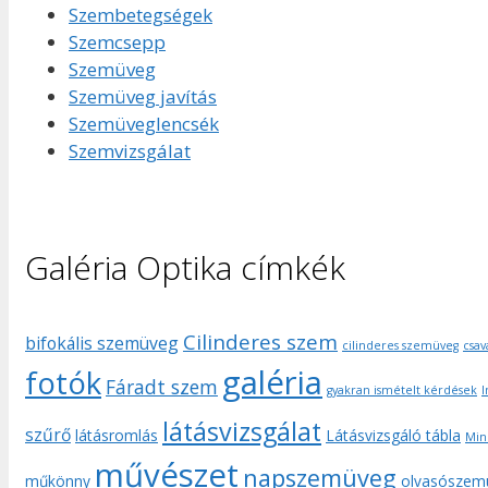
Szembetegségek
Szemcsepp
Szemüveg
Szemüveg javítás
Szemüveglencsék
Szemvizsgálat
Galéria Optika címkék
Cilinderes szem
bifokális szemüveg
cilinderes szemüveg
csav
galéria
fotók
Fáradt szem
gyakran ismételt kérdések
I
látásvizsgálat
szűrő
látásromlás
Látásvizsgáló tábla
Min
művészet
napszemüveg
műkönny
olvasószem