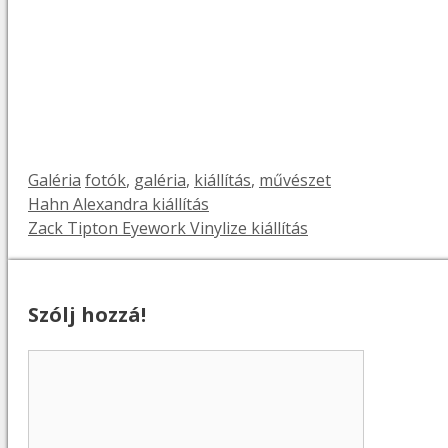
Kategória
Címkék
Galéria
fotók
,
galéria
,
kiállítás
,
művészet
Hahn Alexandra kiállítás
Zack Tipton Eyework Vinylize kiállítás
Szólj hozzá!
Hozzászólás