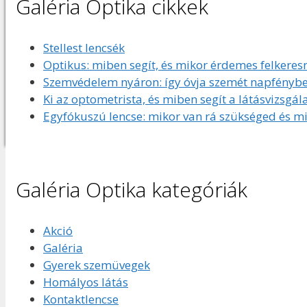
Galéria Optika cikkek
Stellest lencsék
Optikus: miben segít, és mikor érdemes felkeresn
Szemvédelem nyáron: így óvja szemét napfényben
Ki az optometrista, és miben segít a látásvizsgál
Egyfókuszú lencse: mikor van rá szükséged és mi
Galéria Optika kategóriák
Akció
Galéria
Gyerek szemüvegek
Homályos látás
Kontaktlencse