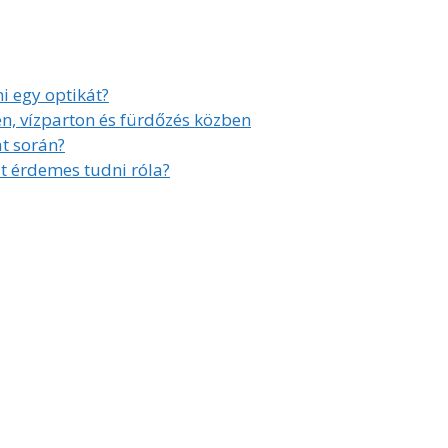
i egy optikát?
, vízparton és fürdőzés közben
at során?
t érdemes tudni róla?