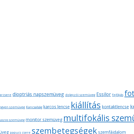
fo
dioptriás napszemüveg
Essilor
arcsere
dolgozói szemüveg
fejfájás
kiállítás
k
karcos lencse
kontaktlencse
ngyen szemüveg
Kancsalság
multifokális sze
monitor szemüveg
uszos szemüveg
szembetegségek
üveg
szemfájdalom
papucs csere