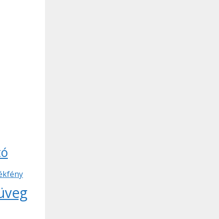
tó
ékfény
müveg