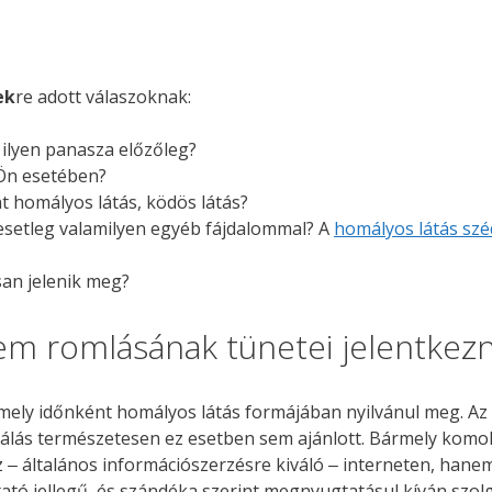
ek
re adott válaszoknak:
r ilyen panasza előzőleg?
 Ön esetében?
t homályos látás, ködös látás?
e esetleg valamilyen egyéb fájdalommal? A
homályos látás szé
san jelenik meg?
 szem romlásának tünetei jelentke
mely időnként homályos látás formájában nyilvánul meg. Az 
zálás természetesen ez esetben sem ajánlott. Bármely komo
‒ általános információszerzésre kiváló ‒ interneten, hane
ztató jellegű, és szándéka szerint megnyugtatásul kíván szol