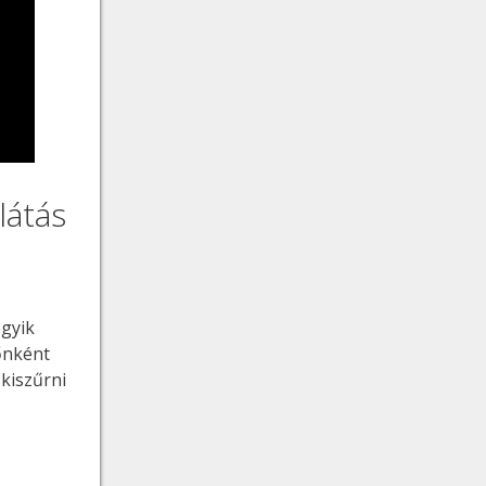
látás
gyik
dőnként
kiszűrni