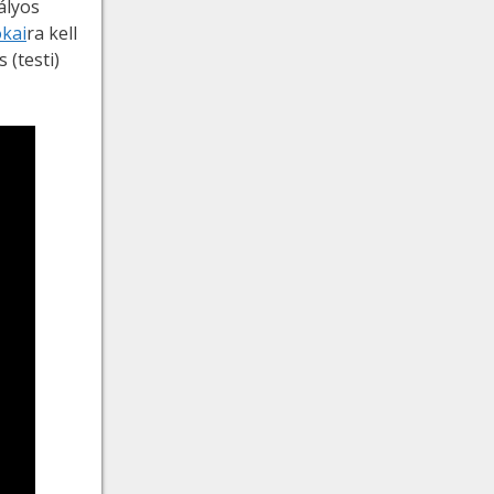
ályos
okai
ra kell
(testi)