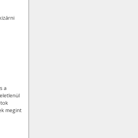
kizárni
s a
eletlenül
ltok
nek megint