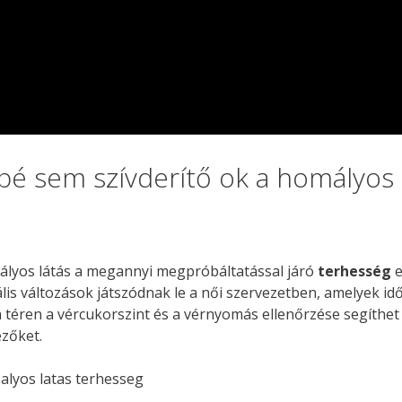
bé sem szívderítő ok a homályos 
mályos látás a megannyi megpróbáltatással járó
terhesség
e
ális változások játszódnak le a női szervezetben, amelyek i
téren a vércukorszint és a vérnyomás ellenőrzése segíthet 
ezőket.