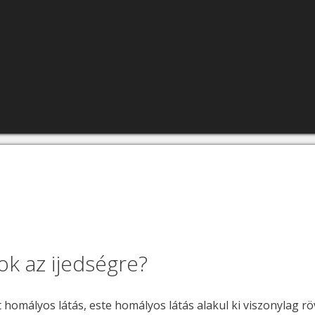
n
ok az ijedségre?
t homályos látás, este homályos látás alakul ki viszonylag röv