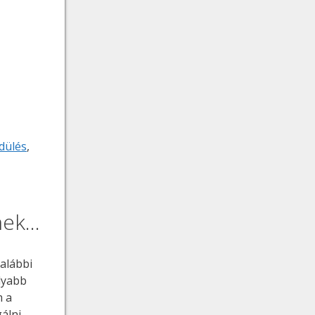
dülés
,
znek…
alábbi
lyabb
m a
gálni