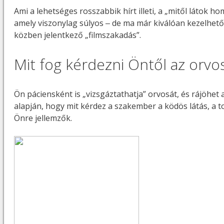
Ami a lehetséges rosszabbik hírt illeti, a „mitől látok 
amely viszonylag súlyos ‒ de ma már kiválóan kezelhető 
közben jelentkező „filmszakadás”.
Mit fog kérdezni Öntől az orvo
Ön páciensként is „vizsgáztathatja” orvosát, és rájöhet
alapján, hogy mit kérdez a szakember a ködös látás, a 
Önre jellemzők.