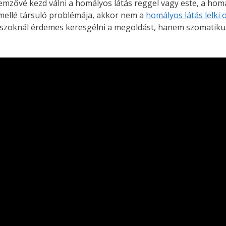
ellemzővé kezd válni a homályos látás reggel vagy este, a hom
mellé társuló problémája, akkor nem a
homályos látás lelki 
szoknál érdemes keresgélni a megoldást, hanem szomatikus 