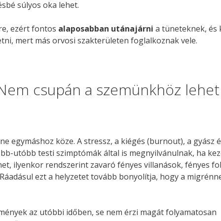
ésbé súlyos oka lehet.
re, ezért fontos
alaposabban utánajárni
a tüneteknek, és 
ni, mert más orvosi szakterületen foglalkoznak vele.
? Nem csupán a szemünkhöz lehet
nne egymáshoz köze. A stressz, a kiégés (burnout), a gyász é
őbb-utóbb testi szimptómák által is megnyilvánulnak, ha kez
het, ilyenkor rendszerint zavaró fényes villanások, fényes fo
 Ráadásul ezt a helyzetet tovább bonyolítja, hogy a migrén
mények az utóbbi időben, se nem érzi magát folyamatosan