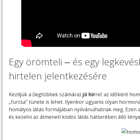
Egy örömteli ‒ és egy legkevés
hirtelen jelentkezésére
Kezdjük a (legtöbbek számára)
jó hír
rel: az időként ho
„furcsa” tünete is lehet. Ilyenkor ugyanis olyan hormon
homályos látás formájában nyilvánulhatnak meg. Ezen a 
és kezelni az átmeneti ködös látás hátterében álló tény