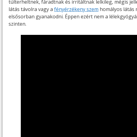
túlterheltnek, fáradtnak és irritáltnak lelkileg, mégis j
látás távolra vagy a
fényérzékeny szem
homályos látás 
elsősorban gyanakodni. Éppen ezért nem a lélekgyógyá
szinten.