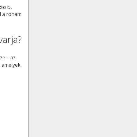
zia
is,
ül a roham
varja?
ze ‒ az
, amelyek