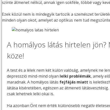
szinte átmenet nélkül, annak igen sokféle, többé vagy kev
Ezek közül nem is mindegyik tartozik a szemészet területé
minden olyan okot, amelyet az optikus nem tud megszüntet
A homályos látás hirtelen jön
köze!
A test és a lélek nem két külön valóság, amelynek ne le
depresszió mind-mind olyan
lelki problémák
, amely el
maradnak. A homályos látás
fejfájás miatt
is keletkez
látása kíséretében, egészen az átmeneti látásvesztésig.
csak lehetnek lelki okai is.
Ha azonban Önt nem érték különösebb negatív életese