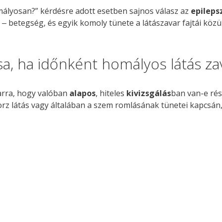
homályosan?” kérdésre adott esetben sajnos válasz az
epileps
‒ betegség, és egyik komoly tünete a látászavar fajtái köz
sa, ha időnként homályos látás za
 arra, hogy valóban
alapos
, hiteles
kivizsgálás
ban van-e rés
torz látás vagy általában a szem romlásának tünetei kapcsán