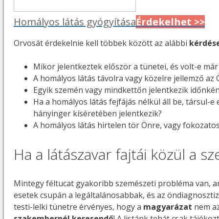
Homályos látás gyógyítása
Érdekelhet >>
Orvosát érdekelnie kell többek között az alábbi
kérdés
Mikor jelentkeztek először a tünetei, és volt-e má
A homályos látás távolra vagy közelre jellemző az
Egyik szemén vagy mindkettőn jelentkezik időnkén
Ha a homályos látás fejfájás nélkül áll be, társul-
hányinger kíséretében jelentkezik?
A homályos látás hirtelen tör Önre, vagy fokozato
Ha a látászavar fajtái közül a
Mintegy féltucat gyakoribb szemészeti probléma van, a
esetek csupán a legáltalánosabbak, és az öndiagnoszti
testi-lelki tünetre érvényes, hogy a
magyarázat
nem az 
szakembernél keresendő
! A listánk tehát csak tájéko