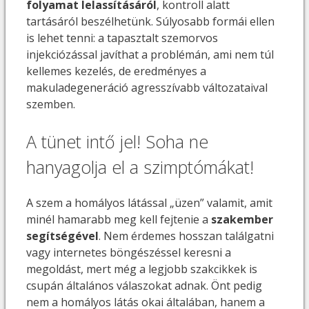
folyamat lelassításáról
, kontroll alatt
tartásáról beszélhetünk. Súlyosabb formái ellen
is lehet tenni: a tapasztalt szemorvos
injekciózással javíthat a problémán, ami nem túl
kellemes kezelés, de eredményes a
makuladegeneráció agresszívabb változataival
szemben.
A tünet intő jel! Soha ne
hanyagolja el a szimptómákat!
A szem a homályos látással „üzen” valamit, amit
minél hamarabb meg kell fejtenie a
szakember
segítségével
. Nem érdemes hosszan találgatni
vagy internetes böngészéssel keresni a
megoldást, mert még a legjobb szakcikkek is
csupán általános válaszokat adnak. Önt pedig
nem a homályos látás okai általában, hanem a