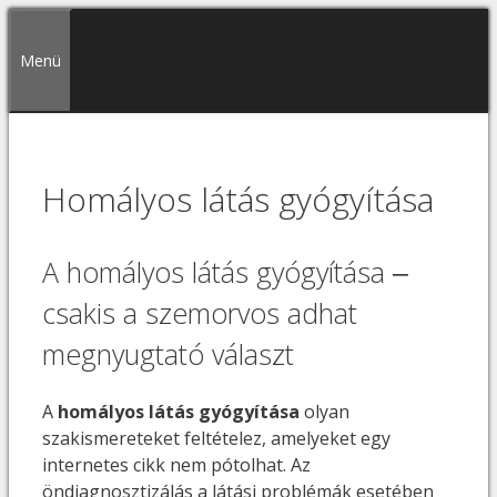
Kilépés
a
Menü
tartalomba
Homályos látás gyógyítása
A homályos látás gyógyítása ‒
csakis a szemorvos adhat
megnyugtató választ
A
homályos látás gyógyítása
olyan
szakismereteket feltételez, amelyeket egy
internetes cikk nem pótolhat. Az
öndiagnosztizálás a látási problémák esetében