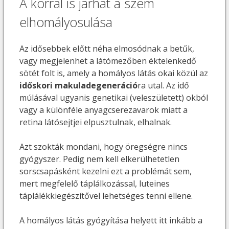
A korral is járhat a szem
elhomályosulása
Az idősebbek előtt néha elmosódnak a betűk,
vagy megjelenhet a látómezőben éktelenkedő
sötét folt is, amely a homályos látás okai közül az
időskori makuladegeneráció
ra utal. Az idő
múlásával ugyanis genetikai (veleszületett) okból
vagy a különféle anyagcserezavarok miatt a
retina látósejtjei elpusztulnak, elhalnak.
Azt szokták mondani, hogy öregségre nincs
gyógyszer. Pedig nem kell elkerülhetetlen
sorscsapásként kezelni ezt a problémát sem,
mert megfelelő táplálkozással, luteines
táplálékkiegészítővel lehetséges tenni ellene.
A homályos látás gyógyítása helyett itt inkább a