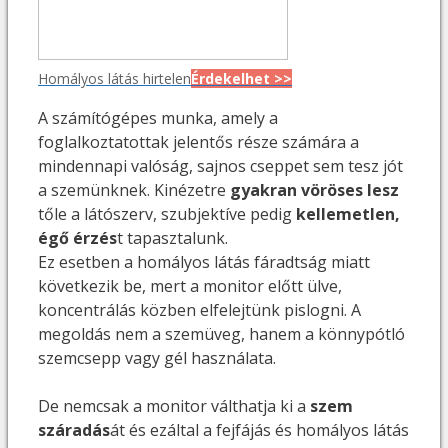
Homályos látás hirtelen
Érdekelhet >>
A számítógépes munka, amely a
foglalkoztatottak jelentős része számára a
mindennapi valóság, sajnos cseppet sem tesz jót
a szemünknek. Kinézetre
gyakran vöröses lesz
tőle a látószerv, szubjektíve pedig
kellemetlen,
égő érzés
t tapasztalunk.
Ez esetben a homályos látás fáradtság miatt
következik be, mert a monitor előtt ülve,
koncentrálás közben elfelejtünk pislogni. A
megoldás nem a szemüveg, hanem a könnypótló
szemcsepp vagy gél használata.
De nemcsak a monitor válthatja ki a
szem
száradás
át és ezáltal a fejfájás és homályos látás