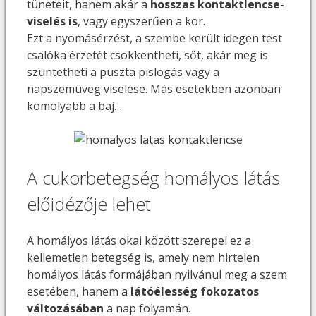
tüneteit, hanem akár a
hosszas kontaktlencse-
viselés
is
, vagy egyszerűen a kor.
Ezt a nyomásérzést, a szembe került idegen test
csalóka érzetét csökkentheti, sőt, akár meg is
szüntetheti a puszta pislogás vagy a
napszemüveg viselése. Más esetekben azonban
komolyabb a baj…
A cukorbetegség homályos látás
előidézője lehet
A homályos látás okai között szerepel ez a
kellemetlen betegség is, amely nem hirtelen
homályos látás formájában nyilvánul meg a szem
esetében, hanem a
látóélesség fokozatos
változásában
a nap folyamán.