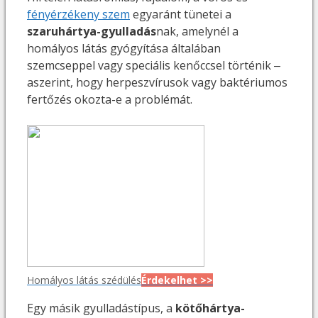
fényérzékeny szem
egyaránt tünetei a
szaruhártya-gyulladás
nak, amelynél a
homályos látás gyógyítása általában
szemcseppel vagy speciális kenőccsel történik ‒
aszerint, hogy herpeszvírusok vagy baktériumos
fertőzés okozta-e a problémát.
Homályos látás szédülés
Érdekelhet >>
Egy másik gyulladástípus, a
kötőhártya-