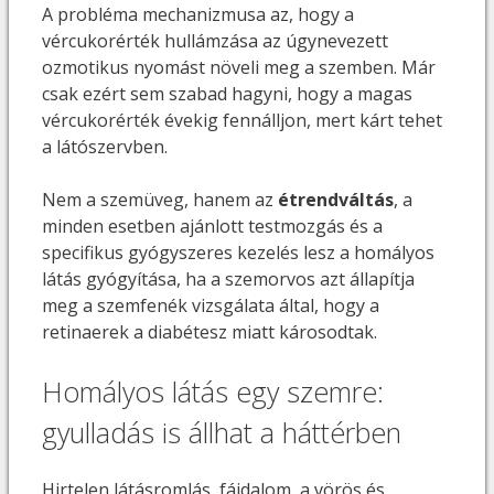
A probléma mechanizmusa az, hogy a
vércukorérték hullámzása az úgynevezett
ozmotikus nyomást növeli meg a szemben. Már
csak ezért sem szabad hagyni, hogy a magas
vércukorérték évekig fennálljon, mert kárt tehet
a látószervben.
Nem a szemüveg, hanem az
étrendváltás
, a
minden esetben ajánlott testmozgás és a
specifikus gyógyszeres kezelés lesz a homályos
látás gyógyítása, ha a szemorvos azt állapítja
meg a szemfenék vizsgálata által, hogy a
retinaerek a diabétesz miatt károsodtak.
Homályos látás egy szemre:
gyulladás is állhat a háttérben
Hirtelen látásromlás, fájdalom, a vörös és