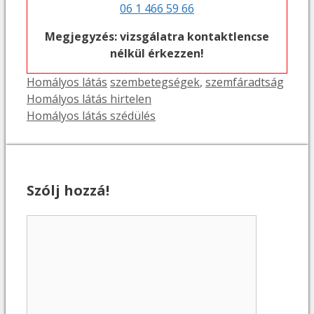
06 1 466 59 66
Megjegyzés: vizsgálatra kontaktlencse
nélkül érkezzen!
Kategória
Címkék
Homályos látás
szembetegségek
,
szemfáradtság
Homályos látás hirtelen
Homályos látás szédülés
Szólj hozzá!
Hozzászólás