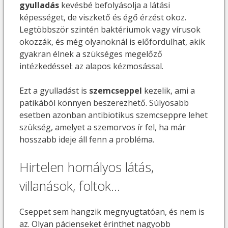
gyulladás
kevésbé befolyásolja a látási
képességet, de viszkető és égő érzést okoz.
Legtöbbször szintén baktériumok vagy vírusok
okozzák, és még olyanoknál is előfordulhat, akik
gyakran élnek a szükséges megelőző
intézkedéssel: az alapos kézmosással.
Ezt a gyulladást is
szemcseppel
kezelik, ami a
patikából könnyen beszerezhető. Súlyosabb
esetben azonban antibiotikus szemcseppre lehet
szükség, amelyet a szemorvos ír fel, ha már
hosszabb ideje áll fenn a probléma.
Hirtelen homályos látás,
villanások, foltok…
Cseppet sem hangzik megnyugtatóan, és nem is
az. Olyan pácienseket érinthet nagyobb