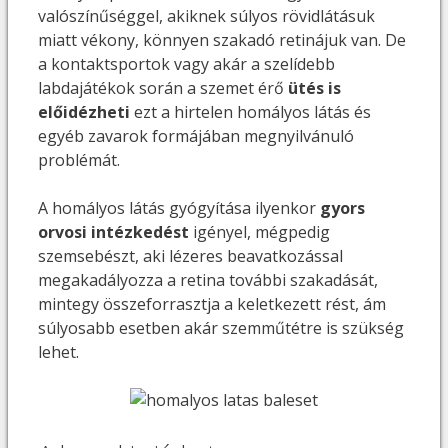
valószínűséggel, akiknek súlyos rövidlátásuk
miatt vékony, könnyen szakadó retinájuk van. De
a kontaktsportok vagy akár a szelídebb
labdajátékok során a szemet érő
ütés is
előidézheti
ezt a hirtelen homályos látás és
egyéb zavarok formájában megnyilvánuló
problémát.
A homályos látás gyógyítása ilyenkor
gyors
orvosi intézkedést
igényel, mégpedig
szemsebészt, aki lézeres beavatkozással
megakadályozza a retina további szakadását,
mintegy összeforrasztja a keletkezett rést, ám
súlyosabb esetben akár szemműtétre is szükség
lehet.