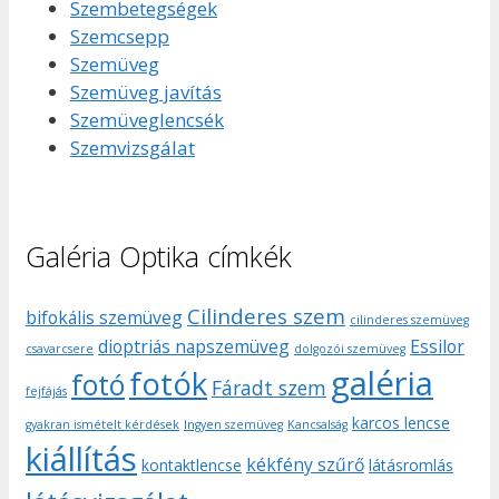
Szembetegségek
Szemcsepp
Szemüveg
Szemüveg javítás
Szemüveglencsék
Szemvizsgálat
Galéria Optika címkék
Cilinderes szem
bifokális szemüveg
cilinderes szemüveg
dioptriás napszemüveg
Essilor
csavarcsere
dolgozói szemüveg
galéria
fotók
fotó
Fáradt szem
fejfájás
karcos lencse
gyakran ismételt kérdések
Ingyen szemüveg
Kancsalság
kiállítás
kékfény szűrő
kontaktlencse
látásromlás