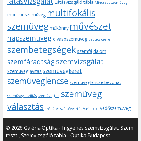
látásvizsgálat
Látásvizsgáló tábla
Minuszos szemüveg
multifokális
monitor szemüveg
művészet
szemüveg
műkönny
napszemüveg
olvasószemüveg
papucs csere
szembetegségek
szemfájdalom
szemvizsgálat
szemfáradtság
szemüvegkeret
Szemüvegjavítás
szemüveglencse
szemüveglencse bevonat
szemüveg
szemüveg tisztítás
szemüvegtok
választás
védőszemüveg
szédülés
színtévesztés
Varilux xr
© 2026 Galéria Optika - Ingyenes szemvizsgálat, Szem
teszt , Szemvizsgáló tábla - Optika Budapest