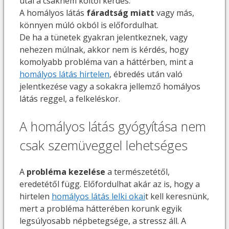
utal a csaknem költői kérdés.
A homályos látás
fáradtság miatt
vagy más,
könnyen múló okból is előfordulhat.
De ha a tünetek gyakran jelentkeznek, vagy
nehezen múlnak, akkor nem is kérdés, hogy
komolyabb probléma van a háttérben, mint a
homályos látás hirtelen
, ébredés után való
jelentkezése vagy a sokakra jellemző homályos
látás reggel, a felkeléskor.
A homályos látás gyógyítása nem
csak szemüveggel lehetséges
A
probléma kezelése
a természetétől,
eredetétől függ. Előfordulhat akár az is, hogy a
hirtelen
homályos látás lelki okai
t kell keresnünk,
mert a probléma hátterében korunk egyik
legsúlyosabb népbetegsége, a stressz áll. A