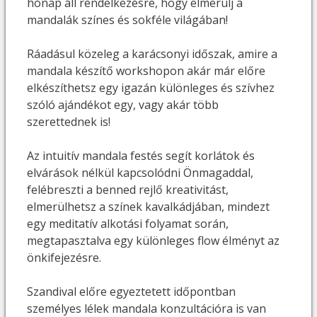
hónap áll rendelkezésre, hogy elmerülj a
mandalák színes és sokféle világában!
Ráadásul közeleg a karácsonyi időszak, amire a
mandala készítő workshopon akár már előre
elkészíthetsz egy igazán különleges és szívhez
szóló ajándékot egy, vagy akár több
szerettednek is!
Az intuitív mandala festés segít korlátok és
elvárások nélkül kapcsolódni Önmagaddal,
felébreszti a benned rejlő kreativitást,
elmerülhetsz a színek kavalkádjában, mindezt
egy meditatív alkotási folyamat során,
megtapasztalva egy különleges flow élményt az
önkifejezésre.
Szandival előre egyeztetett időpontban
személyes lélek mandala konzultációra is van