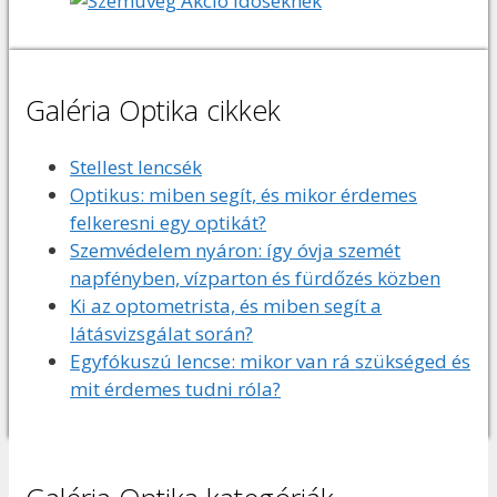
Galéria Optika cikkek
Stellest lencsék
Optikus: miben segít, és mikor érdemes
felkeresni egy optikát?
Szemvédelem nyáron: így óvja szemét
napfényben, vízparton és fürdőzés közben
Ki az optometrista, és miben segít a
látásvizsgálat során?
Egyfókuszú lencse: mikor van rá szükséged és
mit érdemes tudni róla?