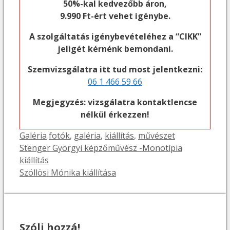
50%-kal kedvezőbb áron,
9.990 Ft-ért vehet igénybe.
A szolgáltatás igénybevételéhez a “CIKK”
jeligét kérnénk bemondani.
Szemvizsgálatra itt tud most jelentkezni:
06 1 466 59 66
Megjegyzés: vizsgálatra kontaktlencse
nélkül érkezzen!
Kategória
Címkék
Galéria
fotók
,
galéria
,
kiállítás
,
művészet
Stenger Györgyi képzőművész -Monotípia
kiállítás
Szöllösi Mónika kiállítása
Szólj hozzá!