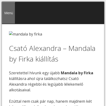
Kilépés
a
Menü
tartalomba
Csató Alexandra – Mandala
by Firka kiállítás
Szeretettel hívunk egy újabb
Mandala by Firka
kiállításra ahol újra találkozhatsz Csató
Alexandra régebbi és legújabb lélekemelő
alkotásaival.
Ezúttal nem csak pár nap, hanem majdnem két