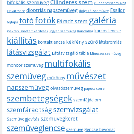
Cilinderes szem
bifokális szemüveg
cilinderes szemüveg
dioptriás napszemüveg
Essilor
csavarcsere
dolgozói szemüveg
galéria
fotók
fotó
Fáradt szem
fejfájás
karcos lencse
gyakran ismételt kérdések
Ingyen szemüveg
Kancsalság
kiállítás
kékfény szűrő
kontaktlencse
látásromlás
látásvizsgálat
Látásvizsgáló tábla
Minuszos szemüveg
multifokális
monitor szemüveg
művészet
szemüveg
műkönny
napszemüveg
olvasószemüveg
papucs csere
szembetegségek
szemfájdalom
szemvizsgálat
szemfáradtság
szemüvegkeret
Szemüvegjavítás
szemüveglencse
szemüveglencse bevonat