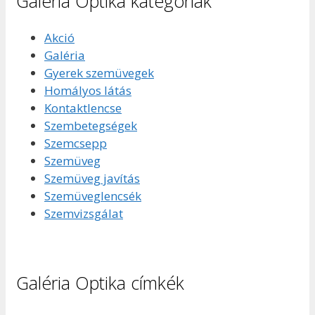
Galéria Optika kategóriák
Akció
Galéria
Gyerek szemüvegek
Homályos látás
Kontaktlencse
Szembetegségek
Szemcsepp
Szemüveg
Szemüveg javítás
Szemüveglencsék
Szemvizsgálat
Galéria Optika címkék